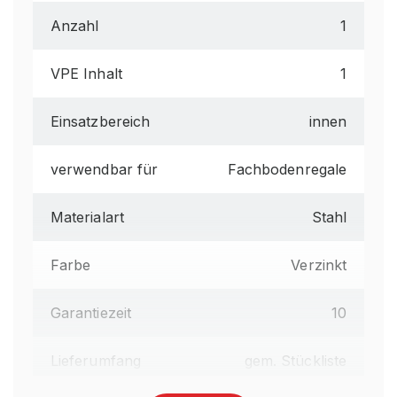
Anzahl
1
VPE Inhalt
1
Einsatzbereich
innen
verwendbar für
Fachbodenregale
Materialart
Stahl
Farbe
Verzinkt
Garantiezeit
10
Lieferumfang
gem. Stückliste