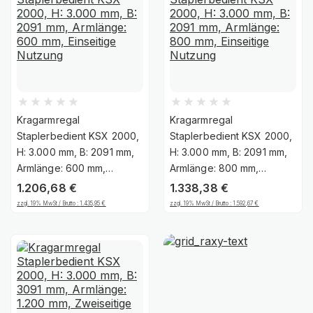
Kragarmregal
Kragarmregal
Staplerbedient KSX 2000,
Staplerbedient KSX 2000,
H: 3.000 mm, B: 2091 mm,
H: 3.000 mm, B: 2091 mm,
Armlänge: 600 mm,
Armlänge: 800 mm,
Einseitige Nutzung
Einseitige Nutzung
1.206,68
€
1.338,38
€
zzgl. 19% MwSt / Brutto :
1.435,95
€
zzgl. 19% MwSt / Brutto :
1.592,67
€