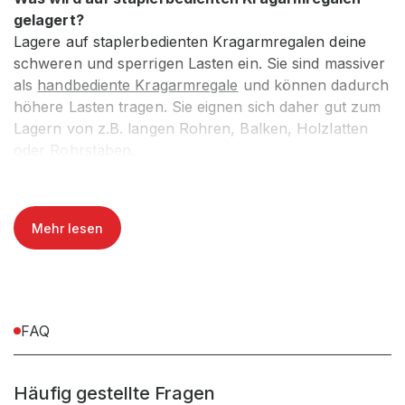
gelagert?
Lagere auf staplerbedienten Kragarmregalen deine
schweren und sperrigen Lasten ein. Sie sind massiver
als
handbediente Kragarmregale
und können dadurch
höhere Lasten tragen. Sie eignen sich daher gut zum
Lagern von z.B. langen Rohren, Balken, Holzlatten
oder Rohrstäben.
Wie hoch ist die Traglast?
Die maximale Traglast ist abhängig von der Armlänge.
Sie kann individuell von 50 kg bis 900 kg gewählt
Mehr lesen
werden. Beispielsweise kann auf einem Kragarm von
1000 mm Länge bis zu 900 kg eingelagert werden.
Beachte unsere Angaben im
Konfigurator
.
Ein- oder doppelseitig verfügbar
Konfiguriere dein handbedientes Kragarmregal je nach
FAQ
verfügbarem Platz ein- oder doppelseitig.
Höhe
Staplerbediente Kragarmregale haben eine
Häufig gestellte Fragen