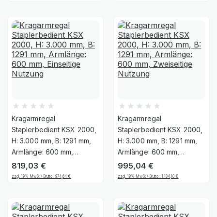
Kragarmregal
Kragarmregal
Staplerbedient KSX 2000,
Staplerbedient KSX 2000,
H: 3.000 mm, B: 1291 mm,
H: 3.000 mm, B: 1291 mm,
Armlänge: 600 mm,
Armlänge: 600 mm,
Einseitige Nutzung
Zweiseitige Nutzung
819,03
€
995,04
€
zzgl. 19% MwSt / Brutto :
974,64
€
zzgl. 19% MwSt / Brutto :
1.184,10
€