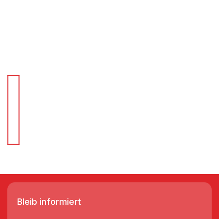
Für Schnellentscheider.
Wir liefern Regale in 3-5 Tagen!
Bleib informiert