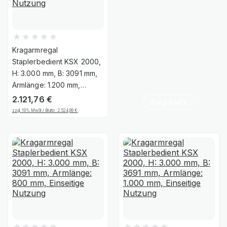
Kragarmregal
Staplerbedient KSX 2000,
H: 3.000 mm, B: 3091 mm,
Armlänge: 1.200 mm,
Zweiseitige Nutzung
2.121,76
€
Frag RAXY
zzgl. 19% MwSt / Brutto :
2.524,89
€