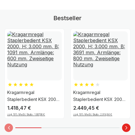
Bestseller
Kragarmregal
Kragarmregal
Staplerbedient KSX 2000,
Staplerbedient KSX 2000,
H: 3.000 mm, B: 1091 mm,
H: 3.000 mm, B: 3691 mm,
1.418,47
€
2.449,45
€
Armlänge: 600 mm,
Armlänge: 800 mm,
zzgl. 19% MwSt / Brutto :
1.687,98
€
zzgl. 19% MwSt / Brutto :
2.914,84
€
Zweiseitige Nutzung
Zweiseitige Nutzung