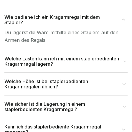
Mindesthöhe von 3000 mm. Sie sind in Höhen von bis
zu 6000 mm verfügbar. Du kannst die Höhe in 500
mm Abständen bestimmen.
Wie bediene ich ein Kragarmregal mit dem
Stapler?
Wo kommen staplerbediente Kragarmregale zum
Einsatz?
Du lagerst die Ware mithilfe eines Staplers auf den
Staplerbediente Kragarmregale werden oft im
Armen des Regals.
Baustoffhandel, in der Werkstatt, der Schreinerei, der
Sanität und im Stahlbau verwendet. Überall dort, wo
längere Produkte einlagert werden müssen.
Welche Lasten kann ich mit einem staplerbedienten
Kragarmregal lagern?
Zubehör
Entdecke praktisches
Zubehör
für dein
staplerbedientes Kragarmregal, wie z.B.
Welche Höhe ist bei staplerbedienten
Gitterrostboden
Kragarmregalen üblich?
,
Fuß
– oder
Armbrücken
.
Wie sicher ist die Lagerung in einem
staplerbedienten Kragarmregal?
Kann ich das staplerbediente Kragarmregal