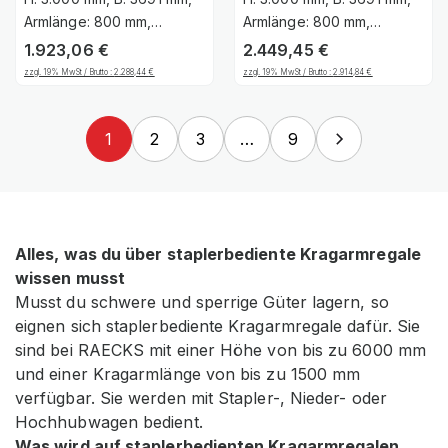
Armlänge: 800 mm,
Armlänge: 800 mm,
Einseitige Nutzung
Zweiseitige Nutzung
1.923,06
€
2.449,45
€
zzgl. 19% MwSt / Brutto :
2.288,44
€
zzgl. 19% MwSt / Brutto :
2.914,84
€
1
2
3
…
9
Alles, was du über staplerbediente Kragarmregale
wissen musst
Musst du schwere und sperrige Güter lagern, so
eignen sich staplerbediente Kragarmregale dafür. Sie
sind bei RAECKS mit einer Höhe von bis zu 6000 mm
und einer Kragarmlänge von bis zu 1500 mm
verfügbar. Sie werden mit Stapler-, Nieder- oder
Hochhubwagen bedient.
Was wird auf staplerbedienten Kragarmregalen