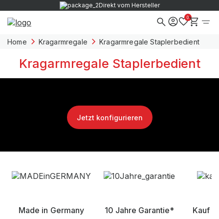
Direkt vom Hersteller
0
Home
Kragarmregale
Kragarmregale Staplerbedient
Kragarmregale Staplerbedient
Jetzt konfigurieren
Made in Germany
10 Jahre Garantie*
Kauf a