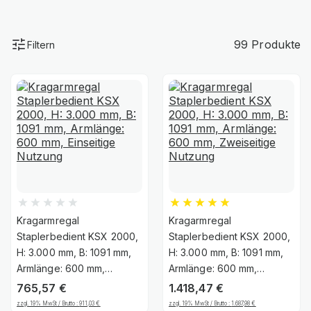
99 Produkte
Filtern
Kragarmregal
Kragarmregal
Staplerbedient KSX 2000,
Staplerbedient KSX 2000,
H: 3.000 mm, B: 1091 mm,
H: 3.000 mm, B: 1091 mm,
Armlänge: 600 mm,
Armlänge: 600 mm,
Einseitige Nutzung
Zweiseitige Nutzung
765,57
€
1.418,47
€
zzgl. 19% MwSt / Brutto :
911,03
€
zzgl. 19% MwSt / Brutto :
1.687,98
€