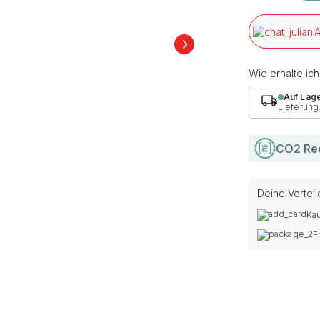
A
Wie erhalte ic
Auf Lag
Lieferung
CO2 Re
Deine Vorteil
Kau
F