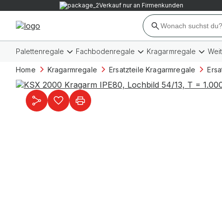
Verkauf nur an Firmenkunden
Palettenregale
Fachbodenregale
Kragarmregale
Wei
Home
Kragarmregale
Ersatzteile Kragarmregale
Ersa