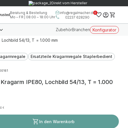
Direkt vom Hersteller
info@regalmacher.de
Beratung & Bestellung
0
Mo – FR | 08:00 – 18:00 Uhr
02237 628290
Zubehör
Branchen
Konfigurator
Lochbild 54/13, T = 1.000 mm
Kragarmregale
Ersatzteile Kragarmregale Staplerbedient
00161
Kragarm IPE80, Lochbild 54/13, T = 1.000
,32
€
In den Warenkorb