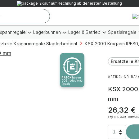
Kauf auf Rechnung ab der ersten Bestellung
tspannregale
Lagerbühnen
Lager & Betrieb
Spezialregale
tzteile Kragarmregale Staplerbedient
KSX 2000 Kragarm IPE80, 
Ersatzteile 
ARTIKEL-NR. RA4
RAECKS
green
CO2-reduzierte
Regale
KSX 2000 
mm
26,32
€
zzgl. 19% MwSt | Brutto:
31