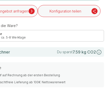
ngebot anfragen
Konfiguration teilen
h die Ware?
er
: ca. 5-8 Werktage
chner
7.59
kg CO2
Du sparst
e
f auf Rechnung ab der ersten Bestellung
rachtfreie Lieferung ab 100€ Nettowarenwert