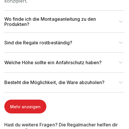
konzipiert.
UV-
Nein, Nur
Beständigkeit
Innenverwendung
Wo finde ich die Montageanleitung zu den
Artikel-Höhe (mm)
180 mm
Produkten?
Artikel-Breite (mm)
91 mm
Sind die Regale rostbeständig?
Artikel-Tiefe (mm)
2.180 mm
Welche Höhe sollte ein Anfahrschutz haben?
Rasterabstand (mm)
Besteht die Möglichkeit, die Ware abzuholen?
Rahmentyp (Profil)
IPE
Profilabmessung (mm)
180x91 mm
Mehr anzeigen
Fachlast (kg)
Hast du weitere Fragen? Die Regalmacher helfen dir