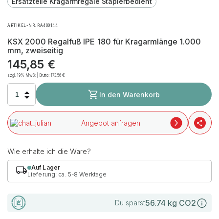
Ersatzteile Kragarmregale Staplerbedient
ARTIKEL-NR. RA400144
KSX 2000 Regalfuß IPE 180 für Kragarmlänge 1.000
mm, zweiseitig
145,85
€
zzgl. 19% MwSt | Brutto:
173,56
€
In den Warenkorb
Angebot anfragen
Wie erhalte ich die Ware?
Auf Lager
Lieferung: ca. 5-8 Werktage
56.74
kg CO2
Du sparst