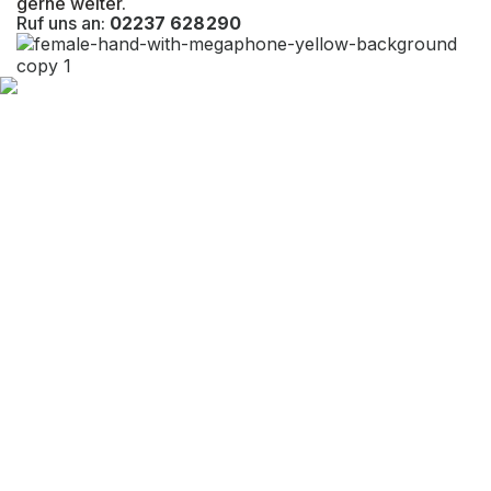
gerne weiter.
Max. Armlast (kg)
Ruf uns an:
02237 628290
Max. Ständerlast(kg)
Kragarmlänge (mm)
1.000 mm
Nutztiefe Fußebene (mm)
1.000 mm
Gesamttiefe (mm)
1.000 mm
Oberste Lagerebene (mm)
EAN-Nr.
4262476371411
Tragkraft (kg)