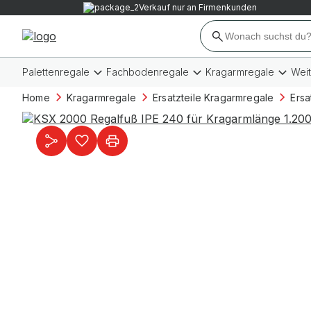
Verkauf nur an Firmenkunden
Palettenregale
Fachbodenregale
Kragarmregale
Wei
Home
Kragarmregale
Ersatzteile Kragarmregale
Ersa