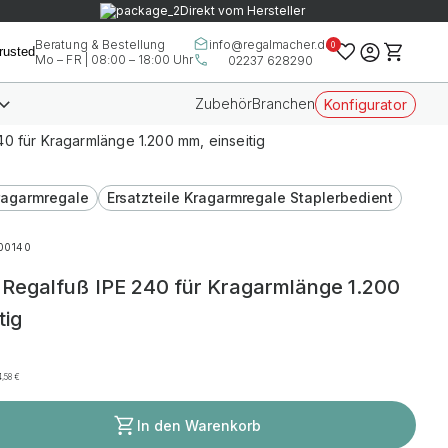
Direkt vom Hersteller
info@regalmacher.de
Beratung & Bestellung
0
Mo – FR | 08:00 – 18:00 Uhr
02237 628290
Zubehör
Branchen
Konfigurator
0 für Kragarmlänge 1.200 mm, einseitig
Kragarmregale
Ersatzteile Kragarmregale Staplerbedient
00140
Regalfuß IPE 240 für Kragarmlänge 1.200
tig
4,58
€
In den Warenkorb