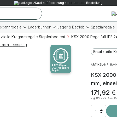
Kauf auf Rechnung ab der ersten Bestellung
tspannregale
Lagerbühnen
Lager & Betrieb
Spezialregale
tzteile Kragarmregale Staplerbedient
KSX 2000 Regalfuß IPE 24
Ersatzteile 
ARTIKEL-NR. RA4
RAECKS
green
CO2-reduzierte
Regale
KSX 2000 
mm, einsei
171,92
€
zzgl. 19% MwSt | Brutto:
20