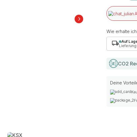
A
Wie erhalte ic
Auf Lag
Lieferung
CO2 Re
Deine Vorteil
Kau
F