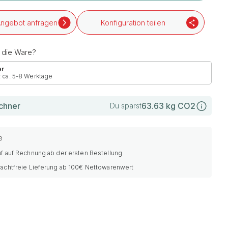
ngebot anfragen
Konfiguration teilen
h die Ware?
er
: ca. 5-8 Werktage
chner
63.63
kg CO2
Du sparst
e
f auf Rechnung ab der ersten Bestellung
rachtfreie Lieferung ab 100€ Nettowarenwert