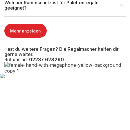
Welcher Rammschutz ist für Palettenregale
geeignet?
Max. Armlast (kg)
Max. Ständerlast(kg)
3.250 kg
Mehr anzeigen
Kragarmlänge (mm)
Hast du weitere Fragen? Die Regalmacher helfen dir
gerne weiter.
Nutztiefe Fußebene (mm)
Ruf uns an:
02237 628290
Gesamttiefe (mm)
Oberste Lagerebene (mm)
EAN-Nr.
4262476371053
Tragkraft (kg)
3.250 kg