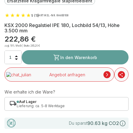
Ersatzteile Kragarmregale Staplerbedient
5 (1)
ARTIKEL-NR. RA400108
KSX 2000 Regalstiel IPE 180, Lochbild 54/13, Höhe
3.500 mm
222,86
€
zzgl. 19% MwSt | Brutto:
265,20
€
In den Warenkorb
Angebot anfragen
Wie erhalte ich die Ware?
Auf Lager
Lieferung: ca. 5-8 Werktage
90.63
kg CO2
Du sparst