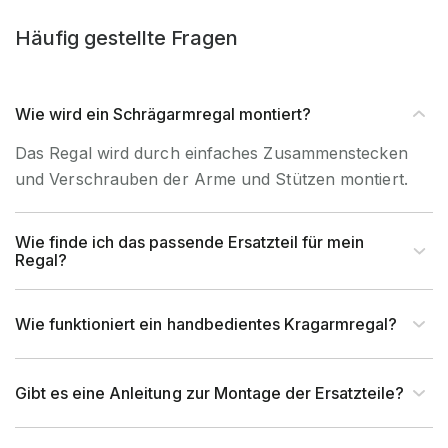
UV-
Nein, Nur
Häufig gestellte Fragen
Beständigkeit
Innenverwendung
Artikel-Höhe (mm)
91 mm
Wie wird ein Schrägarmregal montiert?
Das Regal wird durch einfaches Zusammenstecken
Artikel-Breite (mm)
180 mm
und Verschrauben der Arme und Stützen montiert.
Artikel-Tiefe (mm)
3.500 mm
Wie finde ich das passende Ersatzteil für mein
Regal?
Rasterabstand (mm)
100 mm
Wie funktioniert ein handbedientes Kragarmregal?
Rahmentyp (Profil)
IPE
Profilabmessung (mm)
100x91 mm
Gibt es eine Anleitung zur Montage der Ersatzteile?
Fachlast (kg)