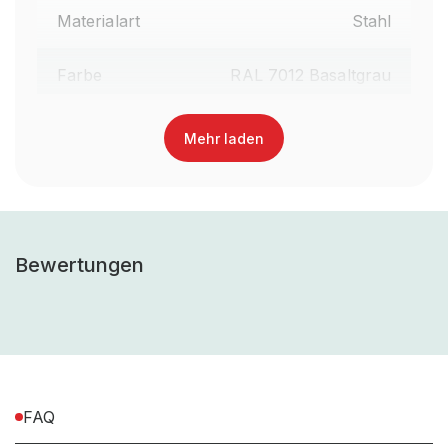
Materialart
Stahl
Farbe
RAL 7012 Basaltgrau
Garantiezeit
10
Mehr laden
Lieferumfang
gem. Stückliste
Anlieferart (z.B vormontiert,
Teilmontiert
Bewertungen
teilmontiert, zerlegt)
Montageart (Steckbar /
Schraubbar
schraubbar)
inkl. Montagematerial,
Montagematerial
FAQ
exkl. Werkzeug