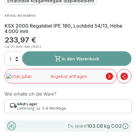
Ersatzteile Kragarmregale Staplerbedient
ARTIKEL-NR. RA400110
KSX 2000 Regalstiel IPE 180, Lochbild 54/13, Höhe
4.000 mm
233,97
€
zzgl. 19% MwSt | Brutto:
278,42
€
In den Warenkorb
Angebot anfragen
Wie erhalte ich die Ware?
Auf Lager
Lieferung: ca. 5-8 Werktage
103.08
kg CO2
Du sparst