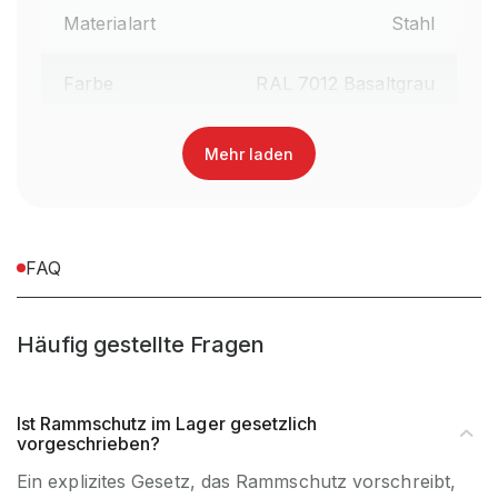
Materialart
Stahl
Farbe
RAL 7012 Basaltgrau
Garantiezeit
10
Mehr laden
Lieferumfang
gem. Stückliste
Anlieferart (z.B vormontiert,
FAQ
Teilmontiert
teilmontiert, zerlegt)
Häufig gestellte Fragen
Montageart (Steckbar /
Schraubbar
schraubbar)
Ist Rammschutz im Lager gesetzlich
inkl. Montagematerial,
vorgeschrieben?
Montagematerial
exkl. Werkzeug
Ein explizites Gesetz, das Rammschutz vorschreibt,