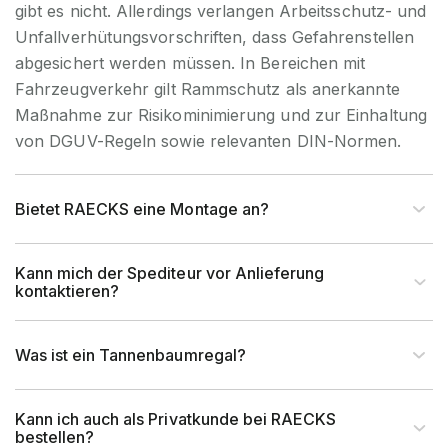
gibt es nicht. Allerdings verlangen Arbeitsschutz- und
UV-
Nein, Nur
Unfallverhütungsvorschriften, dass Gefahrenstellen
Beständigkeit
Innenverwendung
abgesichert werden müssen. In Bereichen mit
Fahrzeugverkehr gilt Rammschutz als anerkannte
Artikel-Höhe (mm)
91 mm
Maßnahme zur Risikominimierung und zur Einhaltung
von DGUV-Regeln sowie relevanten DIN-Normen.
Artikel-Breite (mm)
180 mm
Bietet RAECKS eine Montage an?
Artikel-Tiefe (mm)
4.000 mm
Rasterabstand (mm)
100 mm
Kann mich der Spediteur vor Anlieferung
kontaktieren?
Rahmentyp (Profil)
IPE
Was ist ein Tannenbaumregal?
Profilabmessung (mm)
100x91 mm
Kann ich auch als Privatkunde bei RAECKS
Fachlast (kg)
bestellen?