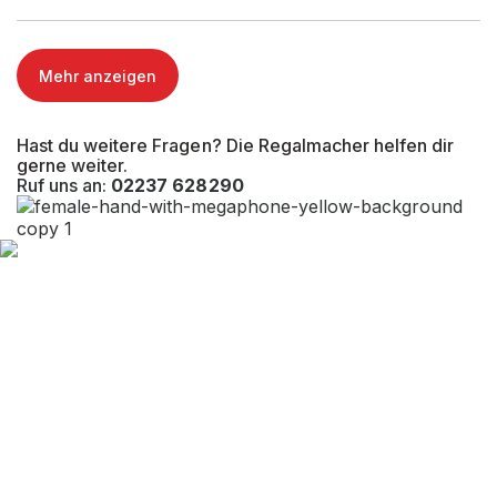
Max. Armlast (kg)
Mehr anzeigen
Max. Ständerlast(kg)
3.000 kg
Hast du weitere Fragen? Die Regalmacher helfen dir
Kragarmlänge (mm)
gerne weiter.
Ruf uns an:
02237 628290
Nutztiefe Fußebene (mm)
Gesamttiefe (mm)
Oberste Lagerebene (mm)
EAN-Nr.
4262476371077
Tragkraft (kg)
3.000 kg