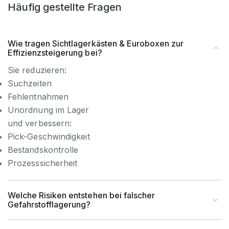
Beständigkeit
Innenverwendung
Häufig gestellte Fragen
Artikel-Höhe (mm)
80 mm
Wie tragen Sichtlagerkästen & Euroboxen zur
Effizienzsteigerung bei?
Artikel-Breite (mm)
46 mm
Sie reduzieren:
Suchzeiten
Artikel-Tiefe (mm)
400 mm
Fehlentnahmen
Unordnung im Lager
Rasterabstand (mm)
und verbessern:
Pick-Geschwindigkeit
Rahmentyp (Profil)
IPE
Bestandskontrolle
Prozesssicherheit
Profilabmessung (mm)
80x46 mm
Welche Risiken entstehen bei falscher
Fachlast (kg)
2.250 kg
Gefahrstofflagerung?
Max. Armlast (kg)
2.250 kg