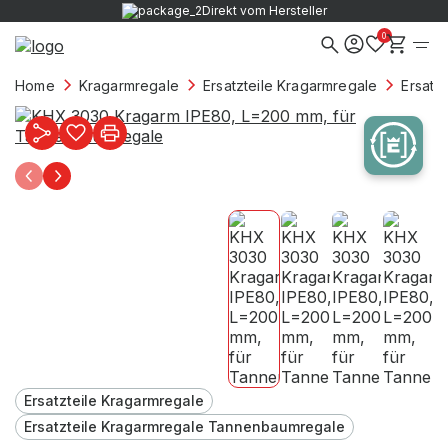
Direkt vom Hersteller
0
Home
Kragarmregale
Ersatzteile Kragarmregale
Ersatz
Ersatzteile Kragarmregale
Ersatzteile Kragarmregale Tannenbaumregale