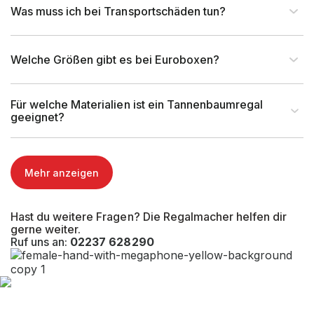
Was muss ich bei Transportschäden tun?
Max. Ständerlast(kg)
Welche Größen gibt es bei Euroboxen?
Kragarmlänge (mm)
200 mm
Für welche Materialien ist ein Tannenbaumregal
Nutztiefe Fußebene (mm)
geeignet?
Gesamttiefe (mm)
Mehr anzeigen
Oberste Lagerebene (mm)
Hast du weitere Fragen? Die Regalmacher helfen dir
EAN-Nr.
4262476372456
gerne weiter.
Ruf uns an:
02237 628290
Tragkraft (kg)
2.250 kg