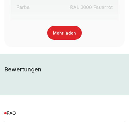
Farbe
RAL 3000 Feuerrot
Garantiezeit
10
Mehr laden
Lieferumfang
gem. Stückliste
Anlieferart (z.B vormontiert,
Teilmontiert
teilmontiert, zerlegt)
Bewertungen
Montageart (Steckbar /
Schraubbar
schraubbar)
inkl. Montagematerial,
Montagematerial
exkl. Werkzeug
FAQ
UV-
Nein, Nur