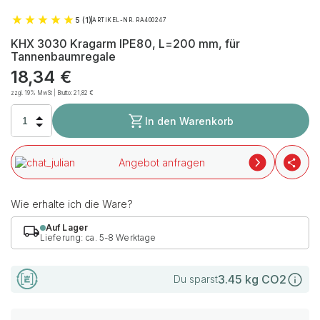
5 (1)
ARTIKEL-NR. RA400247
KHX 3030 Kragarm IPE80, L=200 mm, für
Tannenbaumregale
18,34
€
zzgl. 19% MwSt | Brutto:
21,82
€
In den Warenkorb
Angebot anfragen
Wie erhalte ich die Ware?
Auf Lager
Lieferung: ca. 5-8 Werktage
3.45
kg CO2
Du sparst