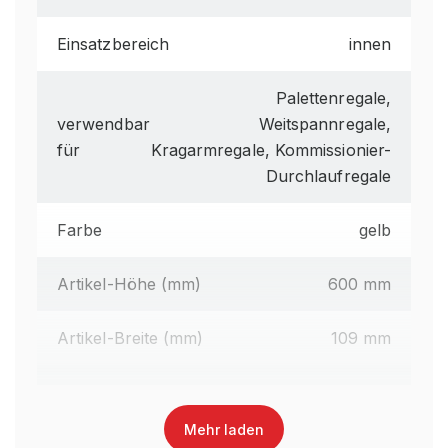
Einsatzbereich
innen
Palettenregale,
verwendbar
Weitspannregale,
für
Kragarmregale, Kommissionier-
Durchlaufregale
Farbe
gelb
Artikel-Höhe (mm)
600 mm
Artikel-Breite (mm)
109 mm
Artikel-Tiefe (mm)
109 mm
Mehr laden
EAN-Nr.
4262476374542