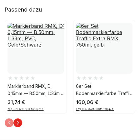
Passend dazu
Markierband RMX, D:
6er Set
0,15mm — B:50mm, L:33m,
Bodenmarkierfarbe Traffic
PVC, Gelb/Schwarz
Extra RMX, 750ml, gelb
31,74
€
160,06
€
zzgl. 19% MwSt / Brutto :
37,77
€
zzgl. 19% MwSt / Brutto :
190,47
€