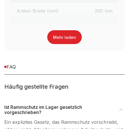
Artikel-Breite (mm)
200 mm
Artikel-Tiefe (mm)
200 mm
Mehr laden
EAN-Nr.
4262476374757
Ersatzartikel
nein
FAQ
Zubehörartikl
nein
Häufig gestellte Fragen
Materialart
HDPE
Ist Rammschutz im Lager gesetzlich
vorgeschrieben?
Ein explizites Gesetz, das Rammschutz vorschreibt,