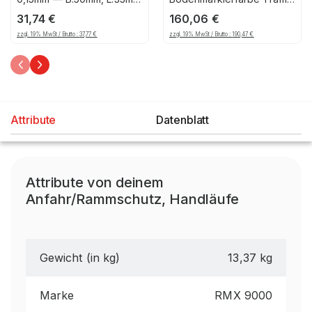
PVC, Gelb/Schwarz
Extra RMX, 750ml, gelb
31,74
€
160,06
€
zzgl. 19% MwSt / Brutto :
37,77
€
zzgl. 19% MwSt / Brutto :
190,47
€
Attribute
Datenblatt
Attribute von deinem
Anfahr/Rammschutz, Handläufe
Gewicht (in kg)
13,37 kg
Marke
RMX 9000