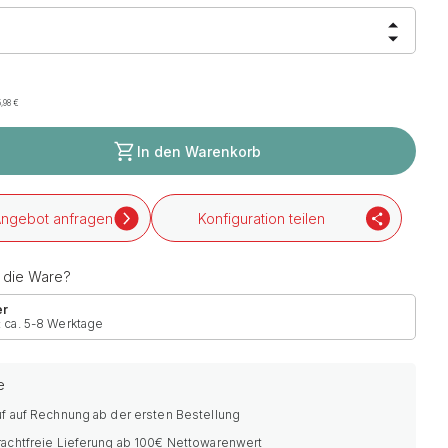
5,98
€
In den Warenkorb
ngebot anfragen
Konfiguration teilen
h die Ware?
er
: ca. 5-8 Werktage
e
f auf Rechnung ab der ersten Bestellung
rachtfreie Lieferung ab 100€ Nettowarenwert