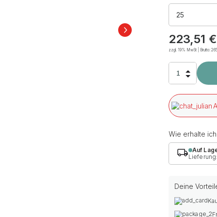
25
223,51
€
zzgl. 19% MwSt | Brutto:
26
A
Wie erhalte ic
Auf Lag
Lieferung
Deine Vorteil
Kau
F