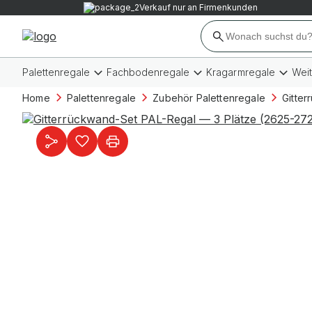
Verkauf nur an Firmenkunden
Palettenregale
Fachbodenregale
Kragarmregale
Wei
Home
Palettenregale
Zubehör Palettenregale
Gitte