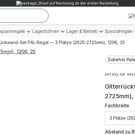
Kauf auf Rechnung ab der ersten Bestellung
tspannregale
Lagerbühnen
Lager & Betrieb
Spezialregale
rrückwand-Set PAL-Regal — 3 Plätze (2625-2725mm), 1206, 25
Zubehör Pale
ARTIKEL-NR. RA4
Gitterrüc
2725mm), 
Fachbreite
3 Plätze (2
Abstand zu R