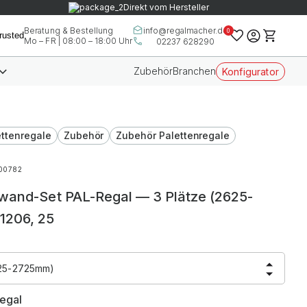
Direkt vom Hersteller
info@regalmacher.de
Beratung & Bestellung
0
Mo – FR | 08:00 – 18:00 Uhr
02237 628290
Zubehör
Branchen
Konfigurator
ttenregale
Zubehör
Zubehör Palettenregale
00782
kwand-Set PAL-Regal — 3 Plätze (2625-
1206, 25
625-2725mm)
egal