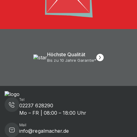
Kauf auf Rechnung
Hö
Ab der ersten Bestellung
Bi
Tel
02237 628290
Mo – FR | 08:00 – 18:00 Uhr
Mail
info@regalmacher.de