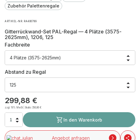
Zubehör Palettenregale
ARTIKEL-NR. RA400789
Gitterrückwand-Set PAL-Regal — 4 Plätze (3575-
2625mm), 1206, 125
Fachbreite
4 Plätze (3575-2625mm)
Abstand zu Regal
125
299,88
€
zzgl. 19% MwSt | Brutto:
356,86
€
In den Warenkorb
Angebot anfragen