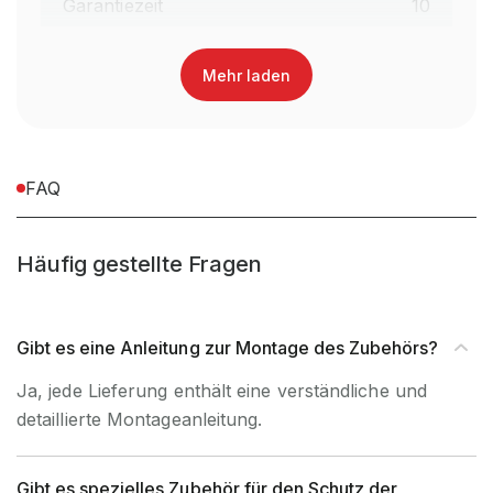
Garantiezeit
10
Lieferumfang
gem. Stückliste
Mehr laden
Anlieferart (z.B vormontiert,
Teilmontiert
teilmontiert, zerlegt)
FAQ
Montageart (Steckbar /
Steckbar
schraubbar)
Häufig gestellte Fragen
inkl. Montagematerial,
Montagematerial
exkl. Werkzeug
Gibt es eine Anleitung zur Montage des Zubehörs?
UV-
Ja, Nur
Ja, jede Lieferung enthält eine verständliche und
Beständigkeit
Innenverwendung
detaillierte Montageanleitung.
Artikel-Höhe (mm)
100 mm
Gibt es spezielles Zubehör für den Schutz der