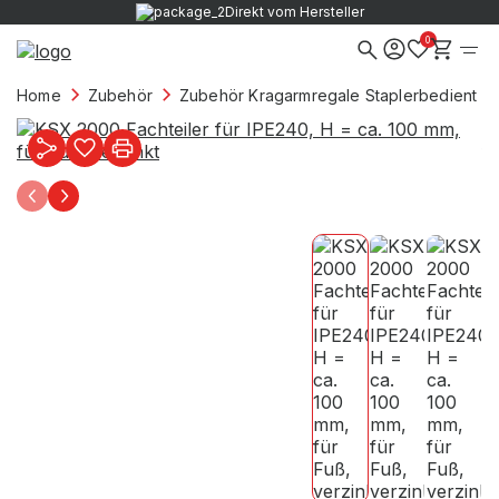
Direkt vom Hersteller
0
Home
Zubehör
Zubehör Kragarmregale Staplerbedient