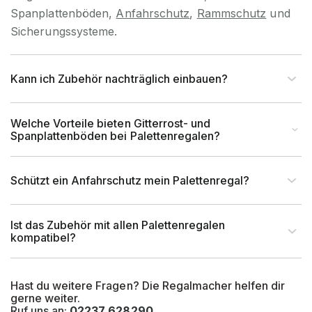
Spanplattenböden,
Anfahrschutz
,
Rammschutz
und
Artikel-Tiefe (mm)
3.640 mm
Sicherungssysteme.
Rahmentyp (Profil)
C-Profil
Kann ich Zubehör nachträglich einbauen?
Profilabmessung (mm)
46 x 46 mm
Welche Vorteile bieten Gitterrost- und
EAN-Nr.
4262476370483
Spanplattenböden bei Palettenregalen?
Schützt ein Anfahrschutz mein Palettenregal?
Ist das Zubehör mit allen Palettenregalen
kompatibel?
Hast du weitere Fragen? Die Regalmacher helfen dir
gerne weiter.
Ruf uns an:
02237 628290