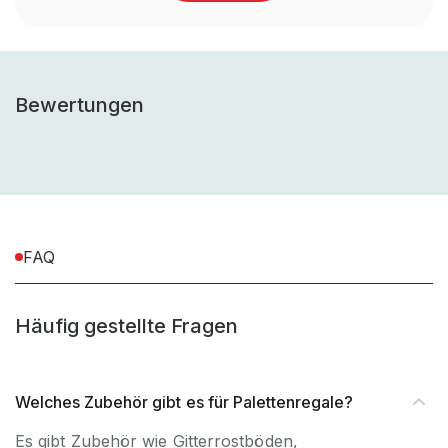
Anlieferart (z.B vormontiert,
Teilmontiert
teilmontiert, zerlegt)
Bewertungen
Montageart (Steckbar /
Schraubbar
schraubbar)
inkl. Montagematerial,
Montagematerial
exkl. Werkzeug
FAQ
UV-
Nein, Nur
Beständigkeit
Innenverwendung
Häufig gestellte Fragen
Artikel-Höhe (mm)
46 mm
Welches Zubehör gibt es für Palettenregale?
Artikel-Breite (mm)
46 mm
Es gibt Zubehör wie Gitterrostböden,