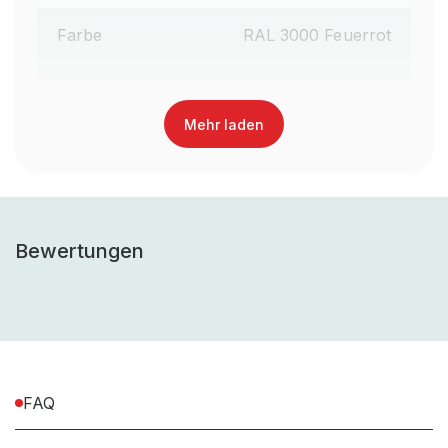
Farbe
RAL 3000 Feuerrot
Garantiezeit
10
Mehr laden
Lieferumfang
gem. Stückliste
Anlieferart (z.B vormontiert,
Teilmontiert
teilmontiert, zerlegt)
Bewertungen
Montageart (Steckbar /
Schraubbar
schraubbar)
inkl. Montagematerial,
Montagematerial
exkl. Werkzeug
FAQ
UV-
Nein, Nur