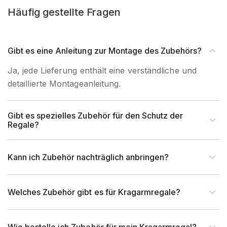
Beständigkeit
Innenverwendung
Häufig gestellte Fragen
Artikel-Höhe (mm)
80 mm
Gibt es eine Anleitung zur Montage des Zubehörs?
Artikel-Breite (mm)
46 mm
Ja, jede Lieferung enthält eine verständliche und
detaillierte Montageanleitung.
Artikel-Tiefe (mm)
800 mm
Gibt es spezielles Zubehör für den Schutz der
Rahmentyp (Profil)
Rechteckrohr
Regale?
Profilabmessung (mm)
70x50 mm
Kann ich Zubehör nachträglich anbringen?
Fachlast (kg)
500 kg
Welches Zubehör gibt es für Kragarmregale?
Max. Armlast (kg)
270 kg
Kragarmlänge (mm)
780 mm