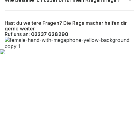
Wie bestelle ich Zubehör für mein Kragarmregal?
Gesamttiefe (mm)
800 mm
Hast du weitere Fragen? Die Regalmacher helfen dir
gerne weiter.
EAN-Nr.
4262476371008
Ruf uns an:
02237 628290
Tragkraft (kg)
500 kg