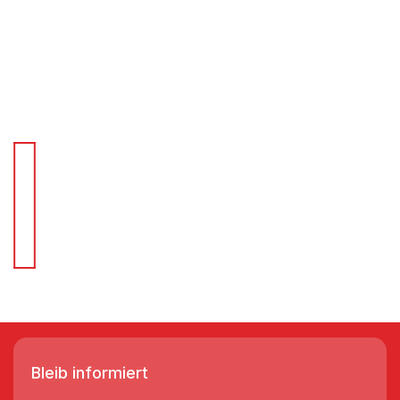
Für Schnellentscheider.
Wir liefern Regale in 3-5 Tagen!
Bleib informiert