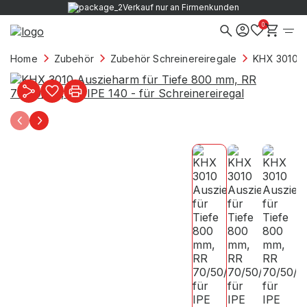
Verkauf nur an Firmenkunden
0
Home
Zubehör
Zubehör Schreinereiregale
KHX 3010 Au