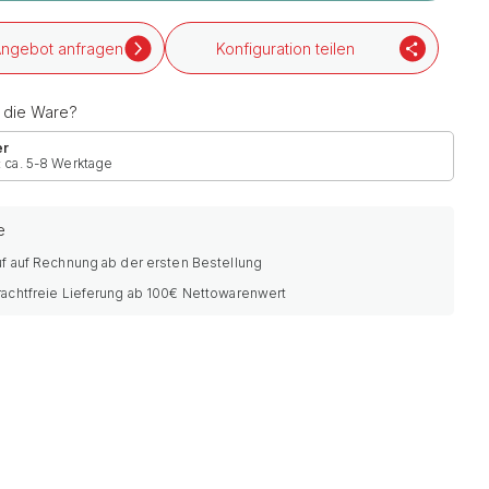
ngebot anfragen
Konfiguration teilen
h die Ware?
er
: ca. 5-8 Werktage
e
f auf Rechnung ab der ersten Bestellung
rachtfreie Lieferung ab 100€ Nettowarenwert