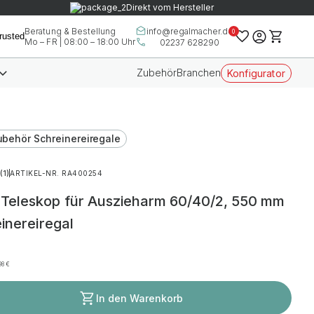
Direkt vom Hersteller
info@regalmacher.de
Beratung & Bestellung
0
Mo – FR | 08:00 – 18:00 Uhr
02237 628290
Zubehör
Branchen
Konfigurator
ubehör Schreinereiregale
(1)
ARTIKEL-NR. RA400254
Teleskop für Auszieharm 60/40/2, 550 mm
einereiregal
,98
€
In den Warenkorb