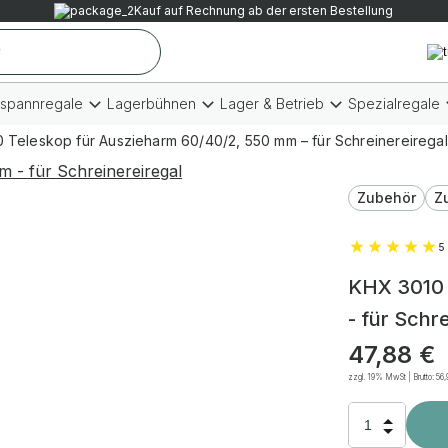
Kauf auf Rechnung ab der ersten Bestellung
tspannregale
Lagerbühnen
Lager & Betrieb
Spezialregale
 Teleskop für Auszieharm 60/40/2, 550 mm – für Schreinereiregal
Zubehör
Z
5 
KHX 3010 
- für Schr
47,88
€
zzgl. 19% MwSt | Brutto:
56