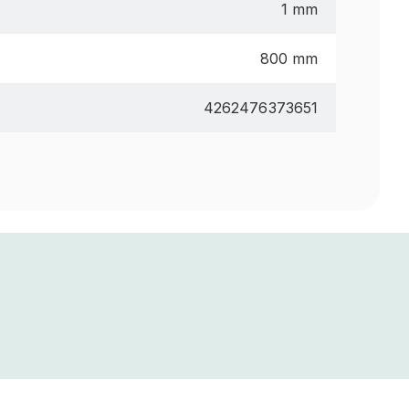
1 mm
800 mm
4262476373651