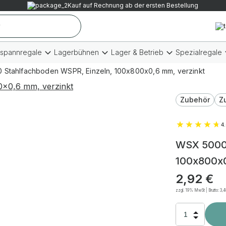
Kauf auf Rechnung ab der ersten Bestellung
tspannregale
Lagerbühnen
Lager & Betrieb
Spezialregale
Stahlfachboden WSPR, Einzeln, 100x800x0,6 mm, verzinkt
Zubehör
Z
4
WSX 5000 
100x800x0
2,92
€
zzgl. 19% MwSt | Brutto:
3,