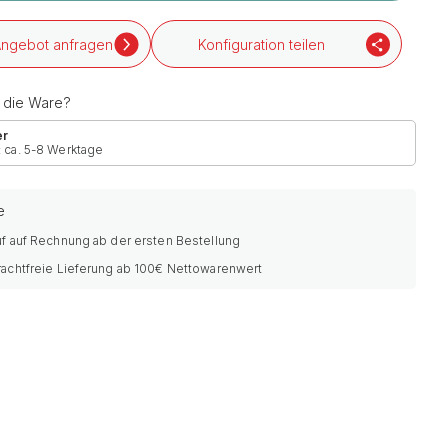
ngebot anfragen
Konfiguration teilen
h die Ware?
er
: ca. 5-8 Werktage
e
f auf Rechnung ab der ersten Bestellung
rachtfreie Lieferung ab 100€ Nettowarenwert