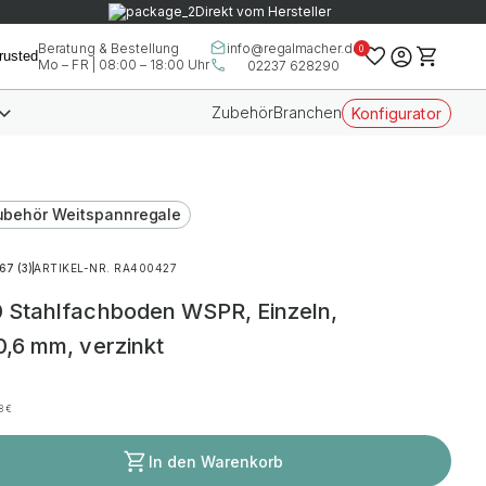
Direkt vom Hersteller
info@regalmacher.de
Beratung & Bestellung
0
Mo – FR | 08:00 – 18:00 Uhr
02237 628290
Zubehör
Branchen
Konfigurator
ubehör Weitspannregale
.67 (3)
ARTIKEL-NR. RA400427
Stahlfachboden WSPR, Einzeln,
,6 mm, verzinkt
48
€
In den Warenkorb