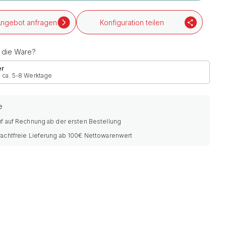
ngebot anfragen
Konfiguration teilen
h die Ware?
er
: ca. 5-8 Werktage
e
f auf Rechnung ab der ersten Bestellung
rachtfreie Lieferung ab 100€ Nettowarenwert