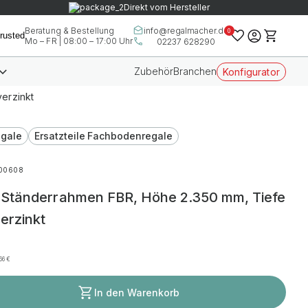
Direkt vom Hersteller
info@regalmacher.de
Beratung & Bestellung
0
Mo – FR | 08:00 – 17:00 Uhr
02237 628290
Zubehör
Branchen
Konfigurator
erzinkt
gale
Ersatzteile Fachbodenregale
400608
Ständerrahmen FBR, Höhe 2.350 mm, Tiefe
erzinkt
,66
€
In den Warenkorb