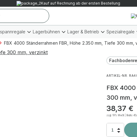
Kauf auf Rechnung ab der ersten Bestellung
tspannregale
Lagerbühnen
Lager & Betrieb
Spezialregale
FBX 4000 Ständerrahmen FBR, Höhe 2.350 mm, Tiefe 300 mm, v
Fachbodenre
ARTIKEL-NR. RA
FBX 4000 
300 mm, v
38,37
€
zzgl. 19% MwSt | Brutto:
45