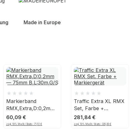
nung
Made in Europe
Markierband
Traffic Extra XL RMX
RMX,Extra,D:0,2mm
Set, Farbe +
— 75mm
Markiergerät
60,09
€
281,84
€
B,L:30m,G/S
zzgl. 19% MwSt / Brutto :
71,51
€
zzgl. 19% MwSt / Brutto :
335,39
€