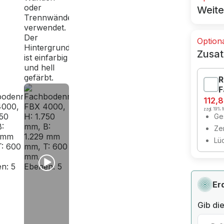
Weite
Option
Zusat
R
F
112,
zzgl. 19% M
Ges
Zer
Lü
Er
Gib die