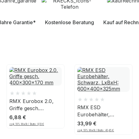
Jahre Garantie*
Kostenlose Beratung
Kauf auf Rech
RMX Eurobox 2.0,
RMX ESD
Griffe gesch.
Eurobehälter,
400x300x170 mm
6,88
€
Schwarz, LxBxH:
33,99
€
zzgl. 19% MwSt / Brutto :
8,19
€
600x400x325mm
zzgl. 19% MwSt / Brutto :
40,45
€