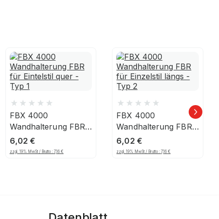
FBX 4000
FBX 4000
,
Wandhalterung FBR
Wandhalterung FBR
für Eintelstil quer -
für Einzelstil längs -
6,02
€
6,02
€
Typ 1
Typ 2
zzgl. 19% MwSt / Brutto :
7,16
€
zzgl. 19% MwSt / Brutto :
7,16
€
Datenblatt