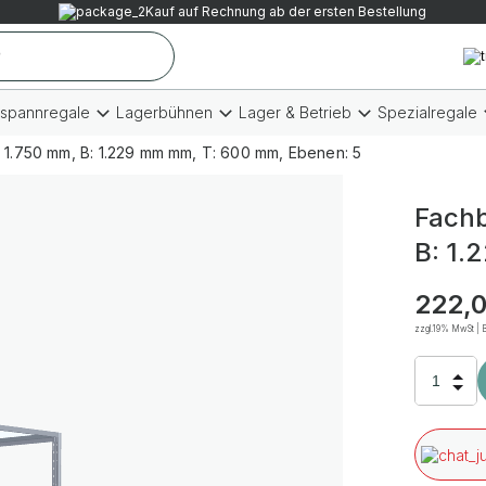
Kauf auf Rechnung ab der ersten Bestellung
tspannregale
Lagerbühnen
Lager & Betrieb
Spezialregale
1.750 mm, B: 1.229 mm mm, T: 600 mm, Ebenen: 5
Fachb
B: 1.
222,
zzgl.19% MwSt | B