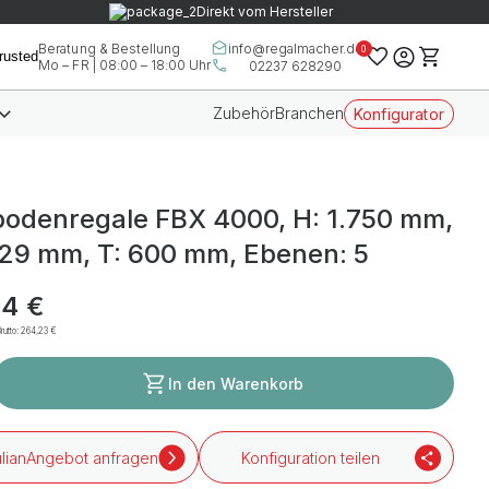
Direkt vom Hersteller
info@regalmacher.de
Beratung & Bestellung
0
Mo – FR | 08:00 – 18:00 Uhr
02237 628290
Zubehör
Branchen
Konfigurator
odenregale FBX 4000, H: 1.750 mm,
229 mm, T: 600 mm, Ebenen: 5
04 €
rutto:
264,23 €
In den Warenkorb
Angebot anfragen
Konfiguration teilen