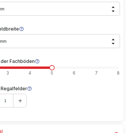
mm
eldbreite
 mm
 der Fachböden
3
4
5
6
7
8
 Regalfelder
al