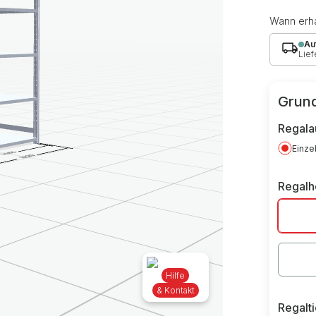
Wann erha
Au
Lief
Grund
Regala
Einze
Regal
Hilfe
& Kontakt
Regalt