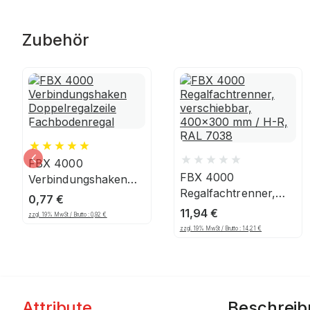
Zubehör
FBX 4000
FBX 4000
Verbindungshaken
Regalfachtrenner,
Doppelregalzeile
0,77
€
verschiebbar,
Fachbodenregal
11,94
€
zzgl. 19% MwSt / Brutto :
0,92
€
400x300 mm / H-R,
zzgl. 19% MwSt / Brutto :
14,21
€
RAL 7038
Attribute
Beschrei