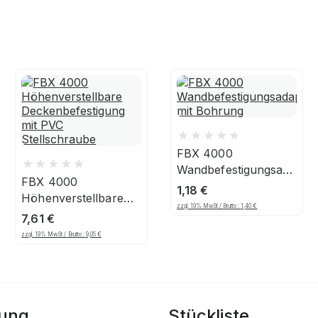
FBX 4000
Wandbefestigungsadapter
FBX 4000
mit Bohrung
1,18
€
Höhenverstellbare
zzgl. 19% MwSt / Brutto :
1,40
€
Deckenbefestigung
7,61
€
mit PVC
zzgl. 19% MwSt / Brutto :
9,05
€
Stellschraube
bung
Stückliste