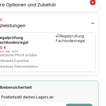
re Optionen und Zubehör
al
zleistungen
egalprüfung
achbodenregal
80 €
wSt / Brutto :
116,18 €
etzliche Pflicht erfüllen
tifizierte Expertise
ckenlose Dokumentation
dbebensicherheit
 Postleitzahl deines Lagers an