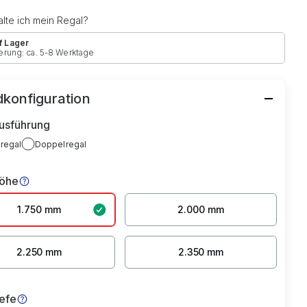
lte ich mein Regal?
f Lager
erung: ca. 5-8 Werktage
konfiguration
usführung
lregal
Doppelregal
höhe
1.750 mm
2.000 mm
2.250 mm
2.350 mm
iefe