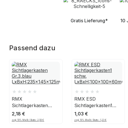
Gratis Lieferung*
10 
Passend dazu
RMX
RMX ESD
Sichtlagerkasten
Sichtlagerkasten1
Gr.3,blau
schw.
2,18
€
1,03
€
LxBxH:235x145x125mm
LxBxH:100x100x60mm
zzgl. 19% MwSt / Brutto :
2,59
€
zzgl. 19% MwSt / Brutto :
1,23
€