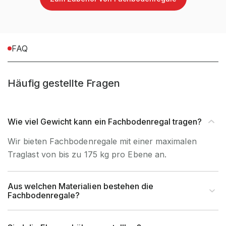
tiefstmögliche
100 mm ab Boden bis
Lagerebene OK
Oberkante Fachboden
FAQ
(mm)
kleinstmögliche
68 mm zwischen Oberkante
Häufig gestellte Fragen
Fachhöhe
Fachboden und Unterkante
(mm)
Fachboden
Wie viel Gewicht kann ein Fachbodenregal tragen?
größtmögliche
ca. 1000 mm zwischen
Wir bieten Fachbodenregale mit einer maximalen
Fachhöhe
Oberkante Fachboden und
Traglast von bis zu 175 kg pro Ebene an.
(mm)
Unterkante Fachboden
Aus welchen Materialien bestehen die
Fachbodenregale?