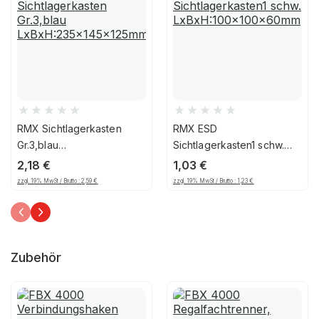
RMX Sichtlagerkasten
RMX ESD
Gr.3,blau
Sichtlagerkasten1 schw.
LxBxH:235x145x125mm
LxBxH:100x100x60mm
2,18
€
1,03
€
zzgl. 19% MwSt / Brutto :
2,59
€
zzgl. 19% MwSt / Brutto :
1,23
€
Zubehör