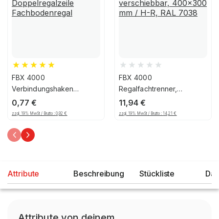
FBX 4000
FBX 4000
Verbindungshaken
Regalfachtrenner,
Doppelregalzeile
verschiebbar, 400x300
0,77
€
11,94
€
Fachbodenregal
mm / H-R, RAL 7038
zzgl. 19% MwSt / Brutto :
0,92
€
zzgl. 19% MwSt / Brutto :
14,21
€
Attribute
Beschreibung
Stückliste
Dat
Attribute von deinem