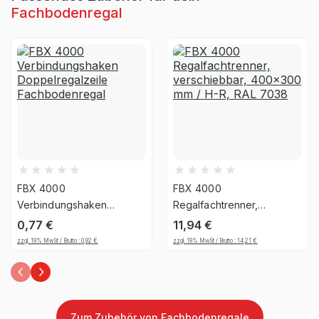
Montageart
zerlegt
Fachbodenregal
Anlieferart
zerlegt
Nein, Verwendung
UV-
ausschließlich für den
Beständigkeit
Innenbereich
Befestigungsart
Boden- & Wandbefestigung
FBX 4000
FBX 4000
Regalsystem
Stecksystem
Verbindungshaken
Regalfachtrenner,
Doppelregalzeile
verschiebbar, 400x300
0,77
€
11,94
€
Fachbodenregal
Fachlast (kg)
mm / H-R, RAL 7038
175 kg
zzgl. 19% MwSt / Brutto :
0,92
€
zzgl. 19% MwSt / Brutto :
14,21
€
Feldlast (kg)
max. 1400 kg
Höhe Fachboden (mm)
32
Zum Zubehör von Fachbodenregale