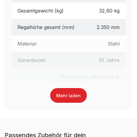
Gesamtgewicht (kg)
32,60 kg
Regalhöhe gesamt (mm)
2.350 mm
Material
Stahl
Garantiezeit
10 Jahre
Holzhandel, Handwerk &
Werkstatt, Industrie &
Fertigung, Auto &
Mehr laden
Brancheneignung
Garage, E-Commerce &
Versandhandel, Food &
Getränke, Fashion,
Einzelhandel
Passendes Zubehör für dein