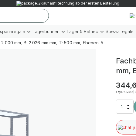
Kauf auf Rechnung ab der ersten Bestellung
tspannregale
Lagerbühnen
Lager & Betrieb
Spezialregale
 2.000 mm, B: 2.026 mm mm, T: 500 mm, Ebenen: 5
Fachb
mm, B
344,6
zzgl.19% MwSt | B