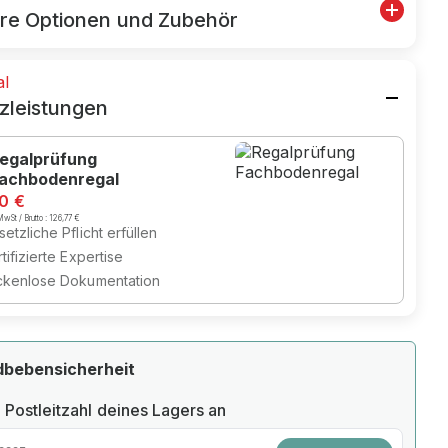
re Optionen und Zubehör
al
zleistungen
egalprüfung
achbodenregal
70 €
wSt / Brutto :
126,77 €
etzliche Pflicht erfüllen
tifizierte Expertise
ckenlose Dokumentation
dbebensicherheit
 Postleitzahl deines Lagers an