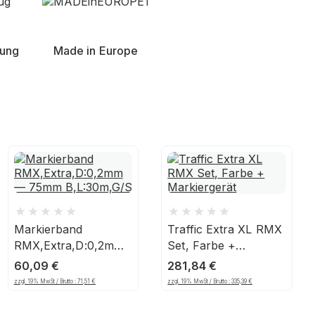
nung
Made in Europe
Markierband
Traffic Extra XL RMX
RMX,Extra,D:0,2mm
Set, Farbe +
— 75mm
Markiergerät
60,09
€
281,84
€
B,L:30m,G/S
zzgl. 19% MwSt / Brutto :
71,51
€
zzgl. 19% MwSt / Brutto :
335,39
€