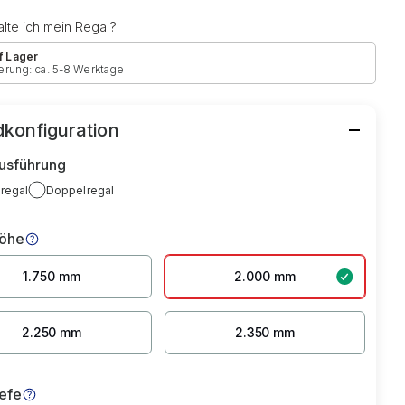
lte ich mein Regal?
f Lager
erung: ca. 5-8 Werktage
konfiguration
usführung
lregal
Doppelregal
höhe
1.750 mm
2.000 mm
2.250 mm
2.350 mm
iefe