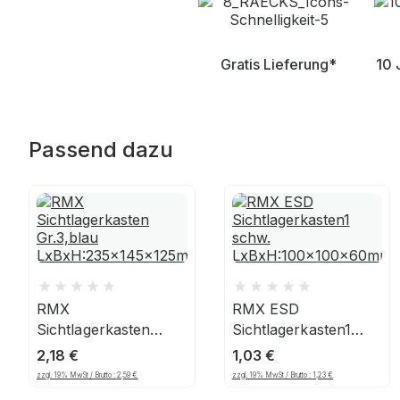
Gratis Lieferung*
10 
Passend dazu
RMX
RMX ESD
Sichtlagerkasten
Sichtlagerkasten1
Gr.3,blau
schw.
2,18
€
1,03
€
LxBxH:235x145x125mm
LxBxH:100x100x60mm
zzgl. 19% MwSt / Brutto :
2,59
€
zzgl. 19% MwSt / Brutto :
1,23
€