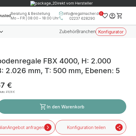
Direkt vom Hersteller
info@regalmacher.de
Beratung & Bestellung
0
Mo – FR | 08:00 – 18:00 Uhr
02237 628290
Zubehör
Branchen
Konfigurator
odenregale FBX 4000, H: 2.000
: 2.026 mm, T: 500 mm, Ebenen: 5
7 €
rutto:
410,16 €
In den Warenkorb
Angebot anfragen
Konfiguration teilen