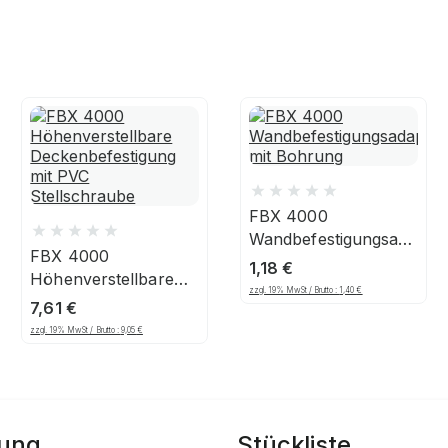
FBX 4000
Wandbefestigungsadapter
FBX 4000
mit Bohrung
1,18
€
Höhenverstellbare
zzgl. 19% MwSt / Brutto :
1,40
€
Deckenbefestigung
7,61
€
mit PVC
zzgl. 19% MwSt / Brutto :
9,05
€
Stellschraube
bung
Stückliste