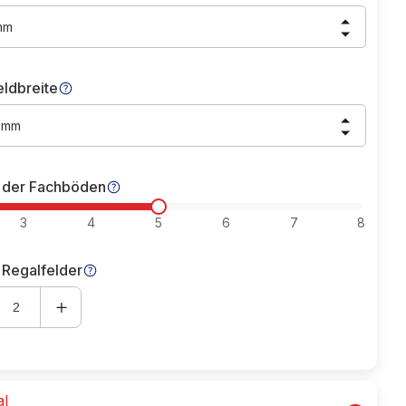
mm
eldbreite
0 mm
 der Fachböden
3
4
5
6
7
8
 Regalfelder
al