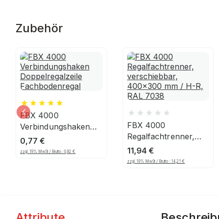
Zubehör
FBX 4000
FBX 4000
Verbindungshaken
Regalfachtrenner,
Doppelregalzeile
0,77
€
verschiebbar,
Fachbodenregal
11,94
€
zzgl. 19% MwSt / Brutto :
0,92
€
400x300 mm / H-R,
zzgl. 19% MwSt / Brutto :
14,21
€
RAL 7038
Attribute
Beschrei