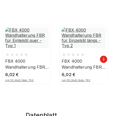
FBX 4000
FBX 4000
,
Wandhalterung FBR
Wandhalterung FBR
für Eintelstil quer -
für Einzelstil längs -
6,02
€
6,02
€
Typ 1
Typ 2
zzgl. 19% MwSt / Brutto :
7,16
€
zzgl. 19% MwSt / Brutto :
7,16
€
Datenblatt