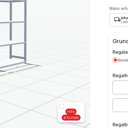
Wann erha
Au
Lief
Grund
Regala
Einze
Regal
Hilfe
& Kontakt
Regalt