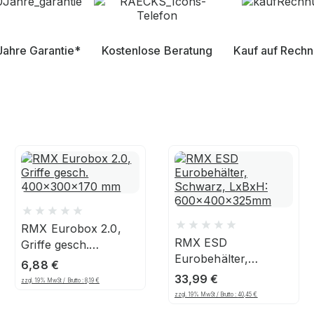
Jahre Garantie*
Kostenlose Beratung
Kauf auf Rech
RMX Eurobox 2.0,
RMX ESD
Griffe gesch.
Eurobehälter,
400x300x170 mm
6,88
€
Schwarz, LxBxH:
33,99
€
zzgl. 19% MwSt / Brutto :
8,19
€
600x400x325mm
zzgl. 19% MwSt / Brutto :
40,45
€