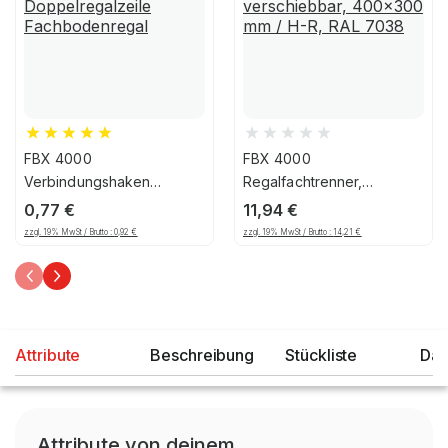
FBX 4000
FBX 4000
Verbindungshaken
Regalfachtrenner,
Doppelregalzeile
verschiebbar, 400x300
0,77
€
11,94
€
Fachbodenregal
mm / H-R, RAL 7038
zzgl. 19% MwSt / Brutto :
0,92
€
zzgl. 19% MwSt / Brutto :
14,21
€
Attribute
Beschreibung
Stückliste
Dat
Attribute von deinem