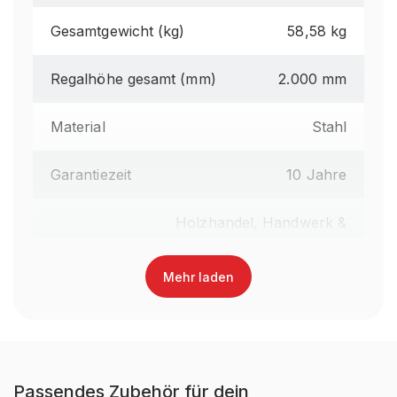
Gesamtgewicht (kg)
58,58 kg
Regalhöhe gesamt (mm)
2.000 mm
Material
Stahl
Garantiezeit
10 Jahre
Holzhandel, Handwerk &
Werkstatt, Industrie &
Fertigung, Auto &
Mehr laden
Brancheneignung
Garage, E-Commerce &
Versandhandel, Food &
Getränke, Fashion,
Einzelhandel
Passendes Zubehör für dein