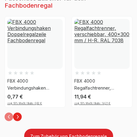
Montageart
zerlegt
Fachbodenregal
Anlieferart
zerlegt
Nein, Verwendung
UV-
ausschließlich für den
Beständigkeit
Innenbereich
Befestigungsart
Boden- & Wandbefestigung
FBX 4000
FBX 4000
Regalsystem
Stecksystem
Verbindungshaken
Regalfachtrenner,
Doppelregalzeile
verschiebbar, 400x300
0,77
€
11,94
€
Fachbodenregal
Fachlast (kg)
mm / H-R, RAL 7038
175 kg
zzgl. 19% MwSt / Brutto :
0,92
€
zzgl. 19% MwSt / Brutto :
14,21
€
Feldlast (kg)
max. 1400 kg
Höhe Fachboden (mm)
32
Zum Zubehör von Fachbodenregale