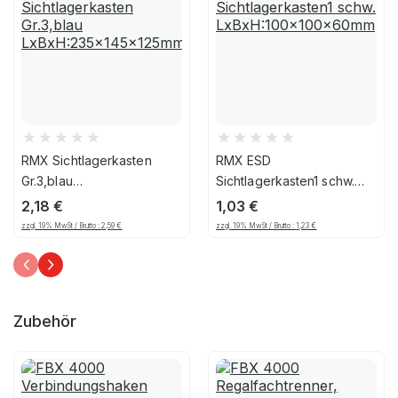
RMX Sichtlagerkasten
RMX ESD
Gr.3,blau
Sichtlagerkasten1 schw.
LxBxH:235x145x125mm
LxBxH:100x100x60mm
2,18
€
1,03
€
zzgl. 19% MwSt / Brutto :
2,59
€
zzgl. 19% MwSt / Brutto :
1,23
€
Zubehör