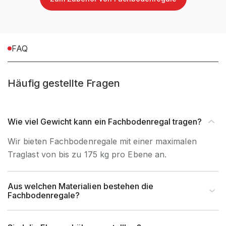
tiefstmögliche
100 mm ab Boden bis
Lagerebene OK
Oberkante Fachboden
FAQ
(mm)
kleinstmögliche
68 mm zwischen Oberkante
Häufig gestellte Fragen
Fachhöhe
Fachboden und Unterkante
(mm)
Fachboden
Wie viel Gewicht kann ein Fachbodenregal tragen?
größtmögliche
ca. 1000 mm zwischen
Wir bieten Fachbodenregale mit einer maximalen
Fachhöhe
Oberkante Fachboden und
Traglast von bis zu 175 kg pro Ebene an.
(mm)
Unterkante Fachboden
Aus welchen Materialien bestehen die
Fachbodenregale?