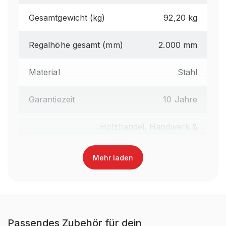
Gesamtgewicht (kg)
92,20 kg
Regalhöhe gesamt (mm)
2.000 mm
Material
Stahl
Garantiezeit
10 Jahre
Holzhandel, Handwerk &
Werkstatt, Industrie &
Fertigung, Auto &
Mehr laden
Brancheneignung
Garage, E-Commerce &
Versandhandel, Food &
Getränke, Fashion,
Einzelhandel
Passendes Zubehör für dein