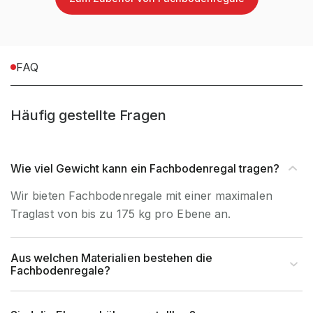
tiefstmögliche
100 mm ab Boden bis
Lagerebene OK
Oberkante Fachboden
FAQ
(mm)
kleinstmögliche
68 mm zwischen Oberkante
Häufig gestellte Fragen
Fachhöhe
Fachboden und Unterkante
(mm)
Fachboden
Wie viel Gewicht kann ein Fachbodenregal tragen?
größtmögliche
ca. 1000 mm zwischen
Wir bieten Fachbodenregale mit einer maximalen
Fachhöhe
Oberkante Fachboden und
Traglast von bis zu 175 kg pro Ebene an.
(mm)
Unterkante Fachboden
Aus welchen Materialien bestehen die
Fachbodenregale?