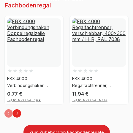
Montageart
zerlegt
Fachbodenregal
Anlieferart
zerlegt
Nein, Verwendung
UV-
ausschließlich für den
Beständigkeit
Innenbereich
Befestigungsart
Boden- & Wandbefestigung
FBX 4000
FBX 4000
Regalsystem
Stecksystem
Verbindungshaken
Regalfachtrenner,
Doppelregalzeile
verschiebbar, 400x300
0,77
€
11,94
€
Fachbodenregal
Fachlast (kg)
mm / H-R, RAL 7038
175 kg
zzgl. 19% MwSt / Brutto :
0,92
€
zzgl. 19% MwSt / Brutto :
14,21
€
Feldlast (kg)
max. 1400 kg
Höhe Fachboden (mm)
32
Zum Zubehör von Fachbodenregale