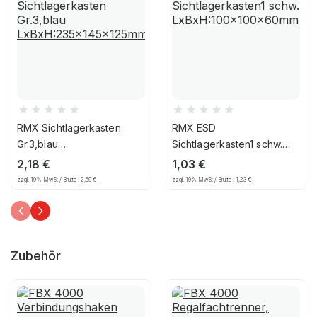
RMX Sichtlagerkasten
RMX ESD
Gr.3,blau
Sichtlagerkasten1 schw.
LxBxH:235x145x125mm
LxBxH:100x100x60mm
2,18
€
1,03
€
zzgl. 19% MwSt / Brutto :
2,59
€
zzgl. 19% MwSt / Brutto :
1,23
€
Zubehör