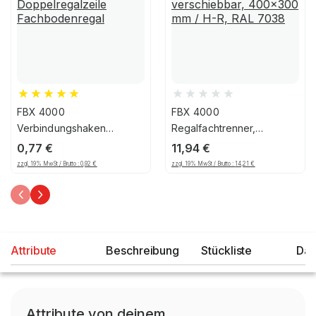
FBX 4000
FBX 4000
Verbindungshaken
Regalfachtrenner,
Doppelregalzeile
verschiebbar, 400x300
0,77
€
11,94
€
Fachbodenregal
mm / H-R, RAL 7038
zzgl. 19% MwSt / Brutto :
0,92
€
zzgl. 19% MwSt / Brutto :
14,21
€
Attribute
Beschreibung
Stückliste
Dat
Attribute von deinem