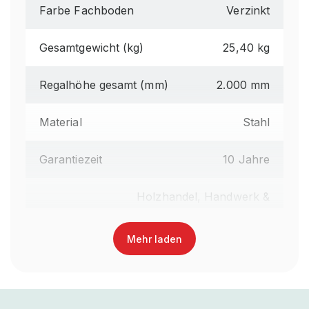
Farbe Fachboden
Verzinkt
Gesamtgewicht (kg)
25,40 kg
Regalhöhe gesamt (mm)
2.000 mm
Material
Stahl
Garantiezeit
10 Jahre
Holzhandel, Handwerk &
Werkstatt, Industrie &
Fertigung, Auto &
Mehr laden
Brancheneignung
Garage, E-Commerce &
Versandhandel, Food &
Getränke, Fashion,
Einzelhandel