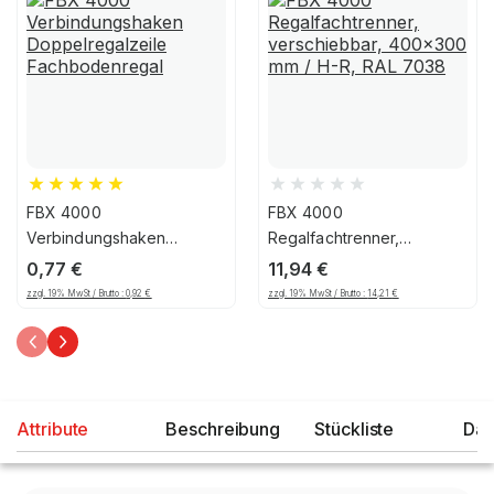
FBX 4000
FBX 4000
Verbindungshaken
Regalfachtrenner,
Doppelregalzeile
verschiebbar, 400x300
0,77
€
11,94
€
Fachbodenregal
mm / H-R, RAL 7038
zzgl. 19% MwSt / Brutto :
0,92
€
zzgl. 19% MwSt / Brutto :
14,21
€
Attribute
Beschreibung
Stückliste
Dat