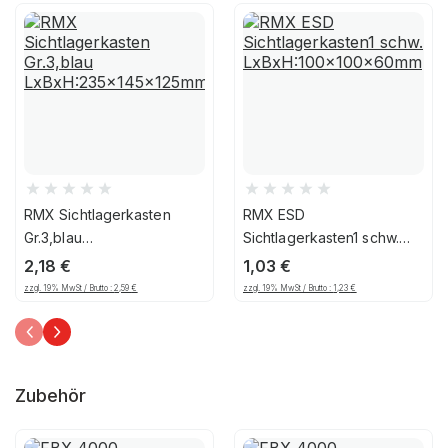
RMX Sichtlagerkasten
RMX ESD
Gr.3,blau
Sichtlagerkasten1 schw.
LxBxH:235x145x125mm
LxBxH:100x100x60mm
2,18
€
1,03
€
zzgl. 19% MwSt / Brutto :
2,59
€
zzgl. 19% MwSt / Brutto :
1,23
€
Zubehör