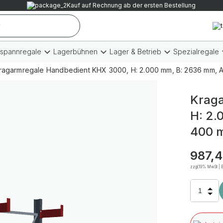
Kauf auf Rechnung ab der ersten Bestellung
tspannregale
Lagerbühnen
Lager & Betrieb
Spezialregale
ragarmregale Handbedient KHX 3000, H: 2.000 mm, B: 2636 mm, Ar
Kraga
H: 2.
400 m
987,4
zzgl.19% MwSt | B