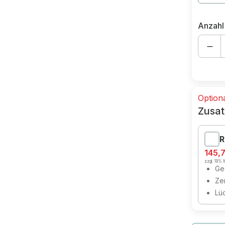
Anzahl
Option
Zusat
R
145,
zzgl. 19% M
Ges
Zer
Lü