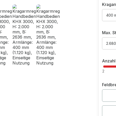
Kragar
400 m
Max. St
2.680
Anzahl
2
Feldbr