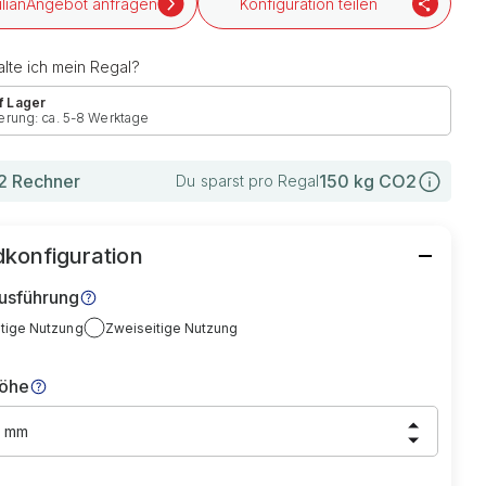
Angebot anfragen
Konfiguration teilen
lte ich mein Regal?
f Lager
erung: ca. 5-8 Werktage
 Rechner
150
kg CO2
Du sparst pro Regal
konfiguration
usführung
itige Nutzung
Zweiseitige Nutzung
höhe
0 mm