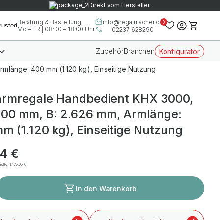
Direkt vom Hersteller
info@regalmacher.de
Beratung & Bestellung
0
Mo – FR | 08:00 – 18:00 Uhr
02237 628290
Zubehör
Branchen
Konfigurator
mlänge: 400 mm (1.120 kg), Einseitige Nutzung
rmregale Handbedient KHX 3000,
000 mm, B: 2.626 mm, Armlänge:
m (1.120 kg), Einseitige Nutzung
4 €
rutto:
1.175,05 €
In den Warenkorb