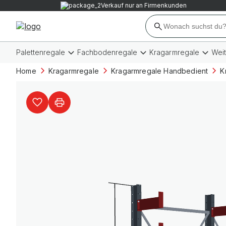
Verkauf nur an Firmenkunden
Palettenregale
Fachbodenregale
Kragarmregale
Wei
Home
Kragarmregale
Kragarmregale Handbedient
K