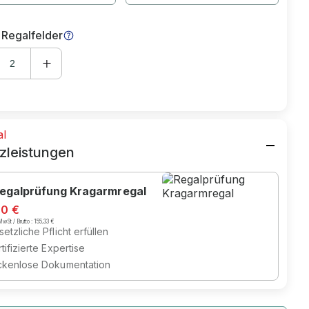
 Regalfelder
al
zleistungen
egalprüfung Kragarmregal
70 €
wSt / Brutto :
155,33 €
etzliche Pflicht erfüllen
tifizierte Expertise
ckenlose Dokumentation