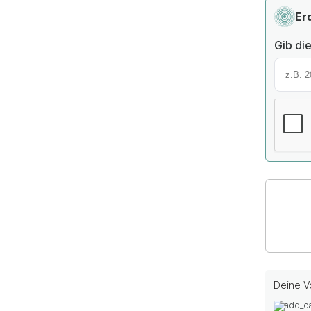
Er
Gib die
Deine Vo