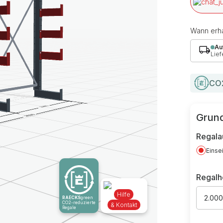
Wann erha
Au
Lief
CO2
Grund
Regala
Einse
Regal
Hilfe
2.00
RAECKS
green
CO2-reduzierte
& Kontakt
Regale