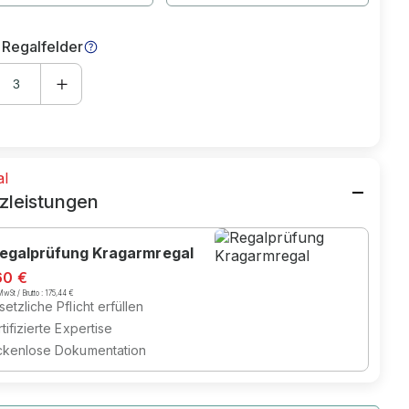
 Regalfelder
al
zleistungen
egalprüfung Kragarmregal
60 €
wSt / Brutto :
175,44 €
etzliche Pflicht erfüllen
tifizierte Expertise
ckenlose Dokumentation