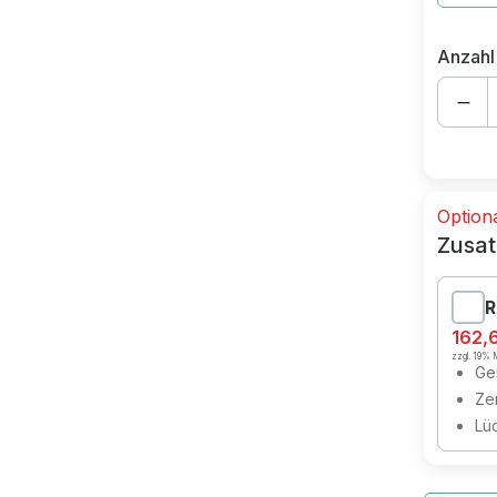
Anzahl
Option
Zusat
R
162,
zzgl. 19% M
Ges
Zer
Lü