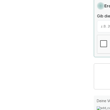
Er
Gib die
Deine Vo