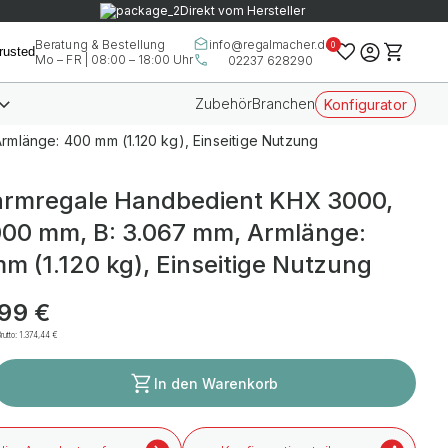
Direkt vom Hersteller
info@regalmacher.de
Beratung & Bestellung
0
Mo – FR | 08:00 – 18:00 Uhr
02237 628290
Zubehör
Branchen
Konfigurator
mlänge: 400 mm (1.120 kg), Einseitige Nutzung
rmregale Handbedient KHX 3000,
000 mm, B: 3.067 mm, Armlänge:
m (1.120 kg), Einseitige Nutzung
,99 €
rutto:
1.374,44 €
In den Warenkorb