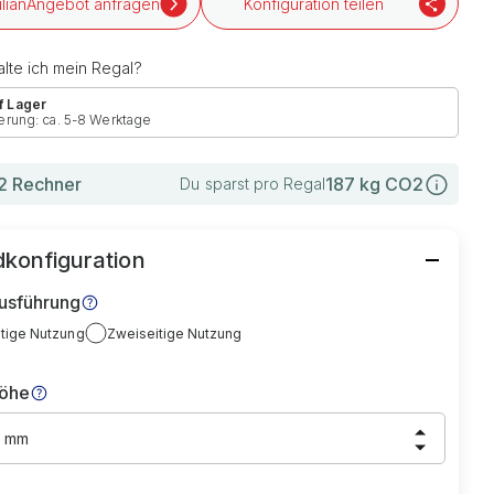
Angebot anfragen
Konfiguration teilen
lte ich mein Regal?
f Lager
erung: ca. 5-8 Werktage
 Rechner
187
kg CO2
Du sparst pro Regal
konfiguration
usführung
itige Nutzung
Zweiseitige Nutzung
höhe
0 mm