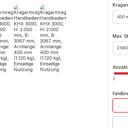
Kragar
400 m
Max. St
2.680
Anzahl
2
Feldbr