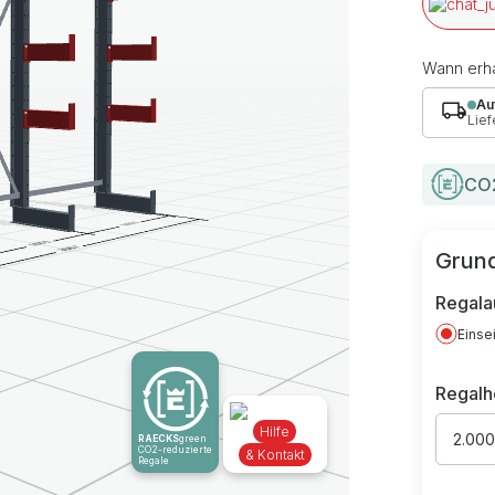
Wann erha
Au
Lief
CO2
Grund
Regala
Einse
Regal
Hilfe
2.00
RAECKS
green
CO2-reduzierte
& Kontakt
Regale