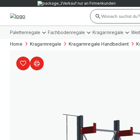
Verkauf nur an Firmenkunden
Palettenregale
Fachbodenregale
Kragarmregale
Wei
Home
Kragarmregale
Kragarmregale Handbedient
K