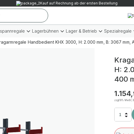
Kauf auf Rechnung ab der ersten Bestellung
tspannregale
Lagerbühnen
Lager & Betrieb
Spezialregale
ragarmregale Handbedient KHX 3000, H: 2.000 mm, B: 3067 mm, Ar
Kraga
H: 2.
400 m
1.154
zzgl.19% MwSt | B