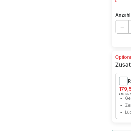
Anzahl
Option
Zusat
R
179,
zzgl. 19% M
Ges
Zer
Lü