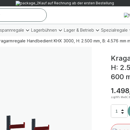
Kauf auf Rechnung ab der ersten Bestellung
tspannregale
Lagerbühnen
Lager & Betrieb
Spezialregale
ragarmregale Handbedient KHX 3000, H: 2.500 mm, B: 4.576 mm mm
Kraga
H: 2.
600 m
1.498
zzgl.19% MwSt | B