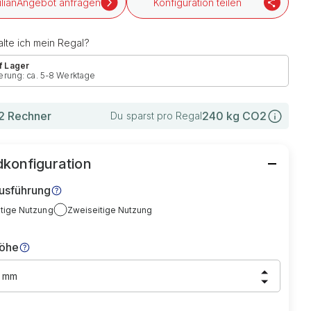
Angebot anfragen
Konfiguration teilen
lte ich mein Regal?
f Lager
erung: ca. 5-8 Werktage
 Rechner
240
kg CO2
Du sparst pro Regal
konfiguration
usführung
itige Nutzung
Zweiseitige Nutzung
höhe
0 mm