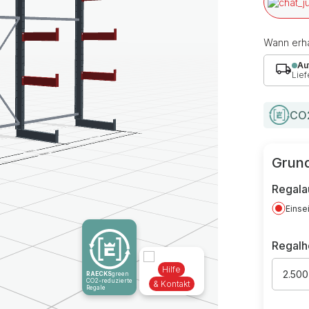
Wann erha
Au
Lief
CO2
Grund
Regala
Einse
Regal
Hilfe
2.50
RAECKS
green
CO2-reduzierte
& Kontakt
Regale