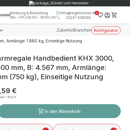
Direkt vom Hersteller
info@regalmacher.de
Beratung & Bestellung
0
Mo – FR | 08:00 – 18:00 Uhr
02237 628290
Zubehör
Branchen
Konfigurator
, Armlänge: 1.880 kg, Einseitige Nutzung
rmregale Handbedient KHX 3000,
500 mm, B: 4.567 mm, Armlänge:
m (750 kg), Einseitige Nutzung
,59 €
rutto:
1.783,32 €
In den Warenkorb