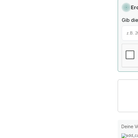
Er
Gib die
Deine Vo