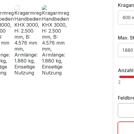
Kragar
600 
Max. St
1.880
Anzahl
2
Feldbr