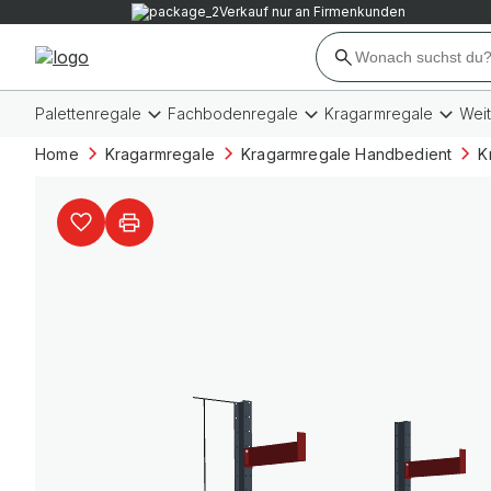
Verkauf nur an Firmenkunden
Palettenregale
Fachbodenregale
Kragarmregale
Wei
Home
Kragarmregale
Kragarmregale Handbedient
K