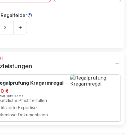
 Regalfelder
al
zleistungen
egalprüfung Kragarmregal
50 €
wSt / Brutto :
195,55 €
etzliche Pflicht erfüllen
tifizierte Expertise
ckenlose Dokumentation