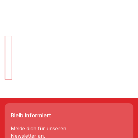
Für Schnellentscheider.
Wir liefern Regale in 3-5 Tagen!
Bleib informiert
Melde dich für unseren
Newsletter an.