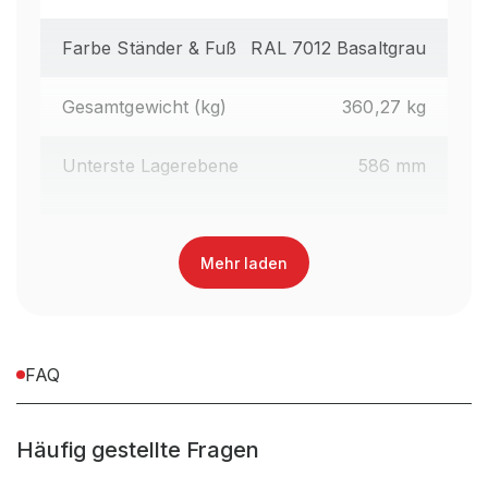
Farbe Ständer & Fuß
RAL 7012 Basaltgrau
Gesamtgewicht (kg)
360,27 kg
Unterste Lagerebene
586 mm
Regalhöhe gesamt (mm)
2.490 mm
Mehr laden
Oberfläche Kragarme
Lackiert
Farbe Kragarme
RAL 3000 Feuerrot
FAQ
Regaltyp
Kragarmregal Handbedient
Häufig gestellte Fragen
Abrollsicherung
im Kragarm integriert