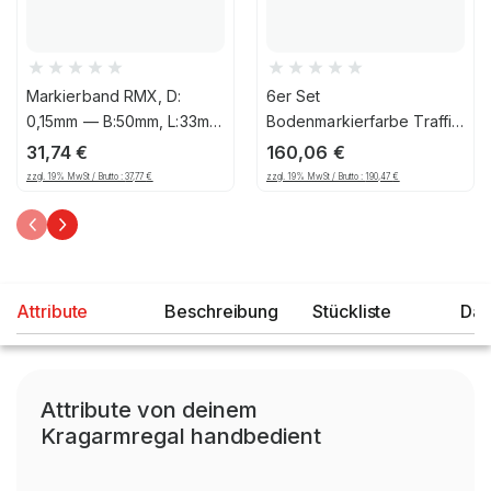
Markierband RMX, D:
6er Set
0,15mm — B:50mm, L:33m,
Bodenmarkierfarbe Traffic
PVC, Gelb/Schwarz
Extra RMX, 750ml, gelb
31,74
€
160,06
€
zzgl. 19% MwSt / Brutto :
37,77
€
zzgl. 19% MwSt / Brutto :
190,47
€
Attribute
Beschreibung
Stückliste
Dat
Attribute von deinem
Kragarmregal handbedient