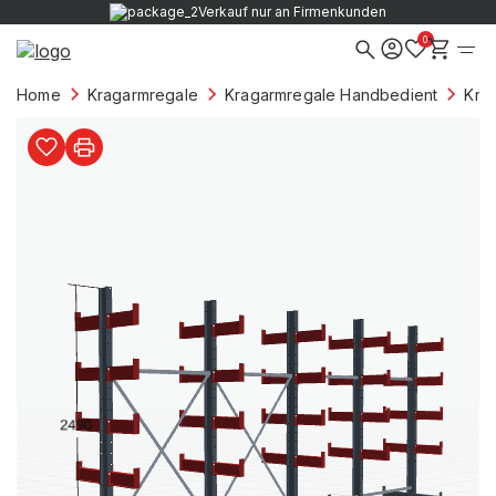
Verkauf nur an Firmenkunden
0
Home
Kragarmregale
Kragarmregale Handbedient
Kra