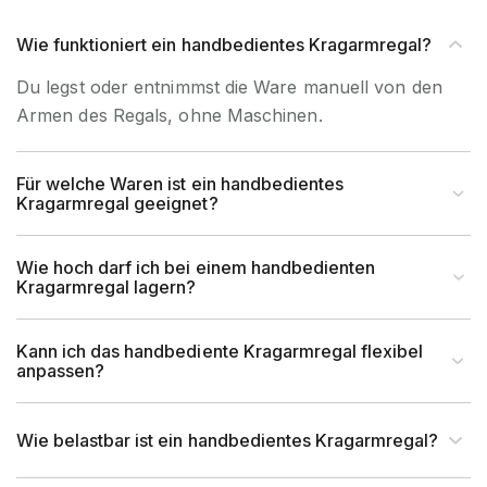
Material
Stahl
Wie funktioniert ein handbedientes Kragarmregal?
Du legst oder entnimmst die Ware manuell von den
Garantiezeit
10 Jahre
Armen des Regals, ohne Maschinen.
Holzhandel, Handwerk &
Brancheneignung
Werkstatt, Industrie &
Für welche Waren ist ein handbedientes
Kragarmregal geeignet?
Fertigung, Auto & Garage
für Handbedienung &
Wie hoch darf ich bei einem handbedienten
Bedienart
Kragarmregal lagern?
Staplerbedienung geeignet
Montageart
Schraubbar
Kann ich das handbediente Kragarmregal flexibel
anpassen?
Anlieferart
Zerlegt
Wie belastbar ist ein handbedientes Kragarmregal?
UV-Beständigkeit
Ja