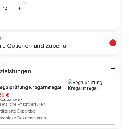
al
re Optionen und Zubehör
al
zleistungen
egalprüfung Kragarmregal
50 €
wSt / Brutto :
396,65 €
etzliche Pflicht erfüllen
tifizierte Expertise
ckenlose Dokumentation