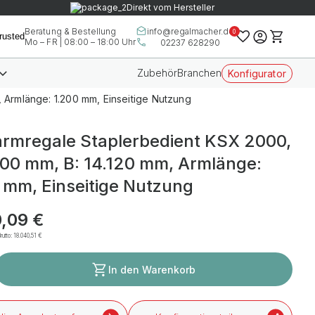
Direkt vom Hersteller
info@regalmacher.de
Beratung & Bestellung
0
Mo – FR | 08:00 – 18:00 Uhr
02237 628290
Zubehör
Branchen
Konfigurator
 Armlänge: 1.200 mm, Einseitige Nutzung
rmregale Staplerbedient KSX 2000,
000 mm, B: 14.120 mm, Armlänge:
 mm, Einseitige Nutzung
0,09 €
rutto:
18.040,51 €
In den Warenkorb