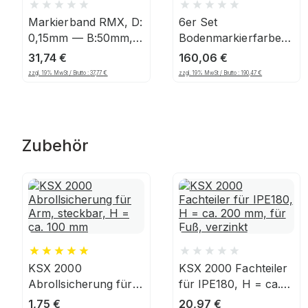
Markierband RMX, D:
6er Set
0,15mm — B:50mm,
Bodenmarkierfarbe
L:33m, PVC,
Traffic Extra RMX,
31,74
€
160,06
€
Gelb/Schwarz
750ml, gelb
zzgl. 19% MwSt / Brutto :
37,77
€
zzgl. 19% MwSt / Brutto :
190,47
€
Zubehör
KSX 2000
KSX 2000 Fachteiler
Abrollsicherung für
für IPE180, H = ca.
Arm, steckbar, H =
200 mm, für Fuß,
1,75
€
20,97
€