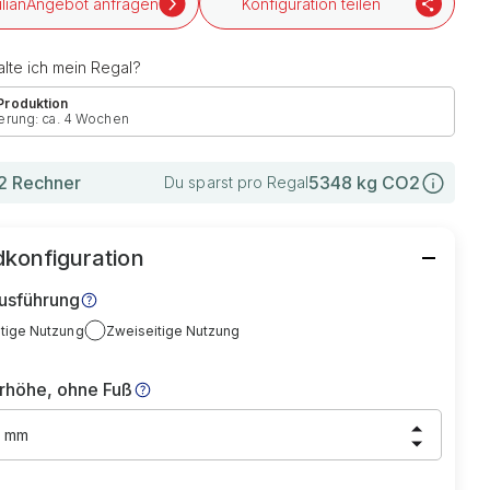
Angebot anfragen
Konfiguration teilen
lte ich mein Regal?
 Produktion
erung: ca. 4 Wochen
 Rechner
5348
kg CO2
Du sparst pro Regal
konfiguration
usführung
itige Nutzung
Zweiseitige Nutzung
rhöhe, ohne Fuß
0 mm