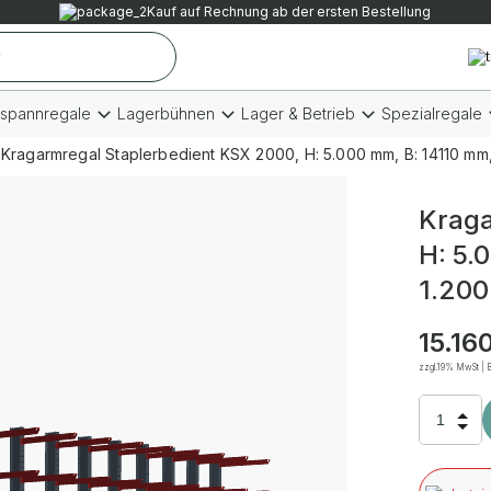
Kauf auf Rechnung ab der ersten Bestellung
tspannregale
Lagerbühnen
Lager & Betrieb
Spezialregale
Kragarmregal Staplerbedient KSX 2000, H: 5.000 mm, B: 14110 mm,
Kraga
H: 5.
1.200
15.16
zzgl.19% MwSt | B