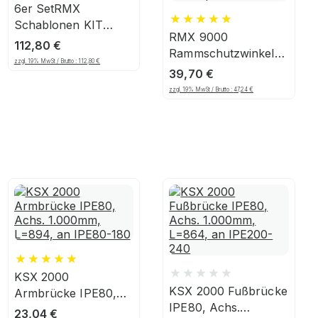
6er SetRMX
Schablonen KIT
RMX 9000
Industrie
112,80
€
Rammschutzwinkel
zzgl. 19% MwSt / Brutto :
112,80
€
400, 400x190x5 mm,
39,70
€
Stahl, schwarz-gelb,
zzgl. 19% MwSt / Brutto :
47,24
€
Winkelprofil
KSX 2000
KSX 2000 Fußbrücke
Armbrücke IPE80,
IPE80, Achs.
Achs. 1.000mm,
23,04
€