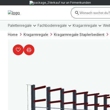
Verkauf nur an Firmenkunden
Palettenregale
Fachbodenregale
Kragarmregale
Wei
Home
Kragarmregale
Kragarmregale Staplerbedient