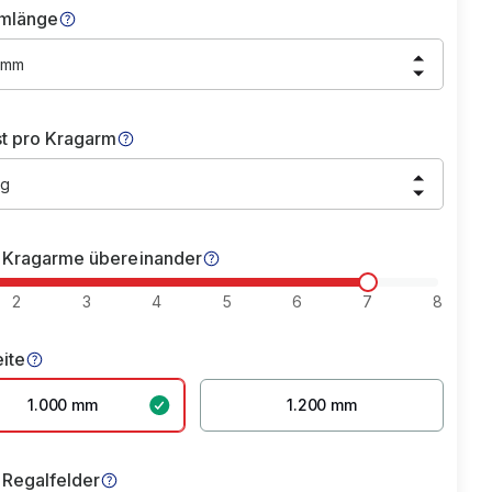
mlänge
 mm
st pro Kragarm
kg
 Kragarme übereinander
2
3
4
5
6
7
8
eite
1.000 mm
1.200 mm
 Regalfelder