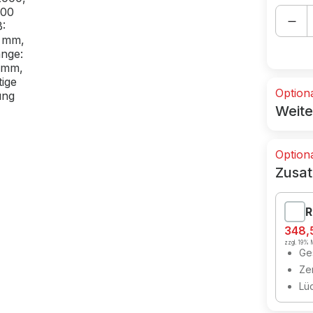
Option
Weite
Option
Zusat
R
348,
zzgl. 19% M
Ges
Zer
Lü