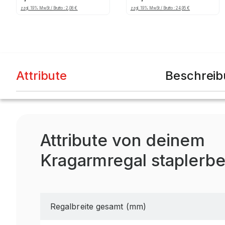
ca. 100 mm
verzinkt
zzgl. 19% MwSt / Brutto :
2,08
€
zzgl. 19% MwSt / Brutto :
24,95
€
Attribute
Beschrei
Attribute von deinem
Kragarmregal staplerbe
Regalbreite gesamt (mm)