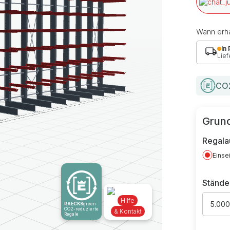
Wann erha
In
Lief
CO2
Grund
Regala
Einse
Stände
Hilfe
5.00
RAECKS
green
CO2-reduzierte
& Kontakt
Regale