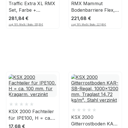
Traffic Extra XL RMX
RMX Mammut
Set, Farbe +
Bodenbarriere Flex,
Markiergerät
1,20 m Länge, gelb
281,84
€
221,68
€
zzgl. 19% MwSt / Brutto :
335,39
€
zzgl. 19% MwSt / Brutto :
221,68
€
KSX 2000 Fachteiler
KSX 2000
für IPE100, H = ca.
Gitterrostboden KAR-
100 mm, für
17,68
€