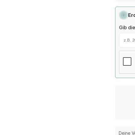
Er
Gib die
Deine Vo