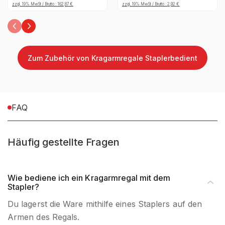
Stahl verzinkt - RAECKS
Außenbereich geeignet
zzgl. 19% MwSt / Brutto :
162,87
€
zzgl. 19% MwSt / Brutto :
2,92
€
Befestigungsart
Bodenbefestigung
Zum Zubehör von Kragarmregale Staplerbedient
Material
Stahl
FAQ
Häufig gestellte Fragen
Wie bediene ich ein Kragarmregal mit dem
Stapler?
Du lagerst die Ware mithilfe eines Staplers auf den
Armen des Regals.