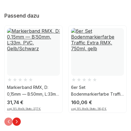
Passend dazu
Markierband RMX, D:
6er Set
0,15mm — B:50mm, L:33m,
Bodenmarkierfarbe Traffic
PVC, Gelb/Schwarz
Extra RMX, 750ml, gelb
31,74
€
160,06
€
zzgl. 19% MwSt / Brutto :
37,77
€
zzgl. 19% MwSt / Brutto :
190,47
€