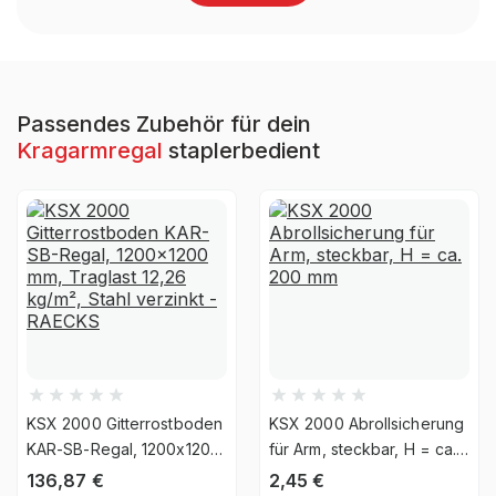
Farbe Kragarme
RAL 3000 Feuerrot
Regaltyp
Kragarmregale Staplerbedient
Passendes Zubehör für dein
Kragarmregal
staplerbedient
Garantiezeit
10 Jahre
Holzhandel, Handwerk &
Brancheneignung
Werkstatt, Industrie &
Fertigung, Auto & Garage
Montageart
Schraubbar
Anlieferart
Zerlegt
KSX 2000 Gitterrostboden
KSX 2000 Abrollsicherung
Ja, jedoch nicht für die
KAR-SB-Regal, 1200x1200
für Arm, steckbar, H = ca.
UV-
mm, Traglast 12,26 kg/m²,
200 mm
dauerhafte Verwendung im
136,87
€
2,45
€
Beständigkeit