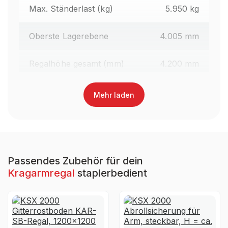
Max. Ständerlast (kg)
5.950 kg
Oberste Lagerebene
4.005 mm
Regalhöhe gesamt (mm)
4.200 mm
Oberfläche Kragarme
Lackiert
Mehr laden
Farbe Kragarme
RAL 3000 Feuerrot
Regaltyp
Kragarmregal Staplerbedient
Passendes Zubehör für dein
Kragarmregal
staplerbedient
Garantiezeit
10 Jahre
Holzhandel, Handwerk &
Brancheneignung
Werkstatt, Industrie &
Fertigung, Auto & Garage