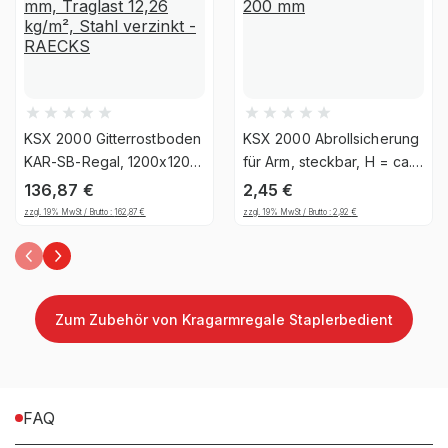
Montageart
Schraubbar
Anlieferart
Zerlegt
KSX 2000 Gitterrostboden
KSX 2000 Abrollsicherung
Ja, jedoch nicht für die
KAR-SB-Regal, 1200x1200
für Arm, steckbar, H = ca.
UV-
mm, Traglast 12,26 kg/m²,
200 mm
dauerhafte Verwendung im
136,87
€
2,45
€
Beständigkeit
Stahl verzinkt - RAECKS
Außenbereich geeignet
zzgl. 19% MwSt / Brutto :
162,87
€
zzgl. 19% MwSt / Brutto :
2,92
€
Befestigungsart
Bodenbefestigung
Zum Zubehör von Kragarmregale Staplerbedient
Material
Stahl
FAQ