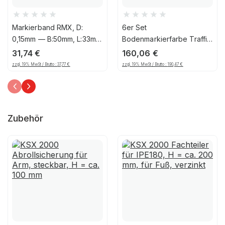
Markierband RMX, D:
6er Set
0,15mm — B:50mm, L:33m,
Bodenmarkierfarbe Traffic
PVC, Gelb/Schwarz
Extra RMX, 750ml, gelb
31,74
€
160,06
€
zzgl. 19% MwSt / Brutto :
37,77
€
zzgl. 19% MwSt / Brutto :
190,47
€
Zubehör