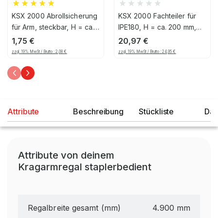
KSX 2000 Abrollsicherung
KSX 2000 Fachteiler für
für Arm, steckbar, H = ca.
IPE180, H = ca. 200 mm,
100 mm
für Fuß, verzinkt
1,75
€
20,97
€
zzgl. 19% MwSt / Brutto :
2,08
€
zzgl. 19% MwSt / Brutto :
24,95
€
Attribute
Beschreibung
Stückliste
Dat
Attribute von deinem
Kragarmregal staplerbedient
Regalbreite gesamt (mm)
4.900 mm