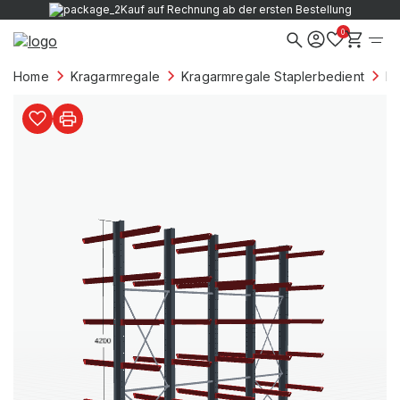
Kauf auf Rechnung ab der ersten Bestellung
0
Home
Kragarmregale
Kragarmregale Staplerbedient
Kr