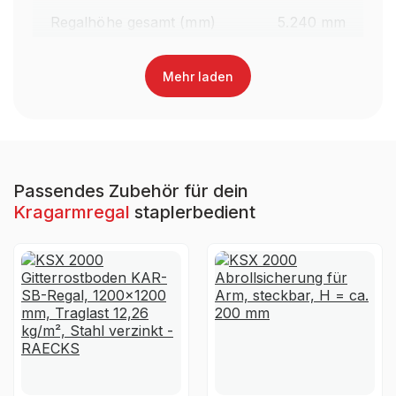
Regalhöhe gesamt (mm)
5.240 mm
Oberfläche Kragarme
Lackiert
Mehr laden
Farbe Kragarme
RAL 3000 Feuerrot
Regaltyp
Kragarmregal Staplerbedient
Passendes Zubehör für dein
Kragarmregal
staplerbedient
Garantiezeit
10 Jahre
Holzhandel, Handwerk &
Brancheneignung
Werkstatt, Industrie &
Fertigung, Auto & Garage
Montageart
Schraubbar