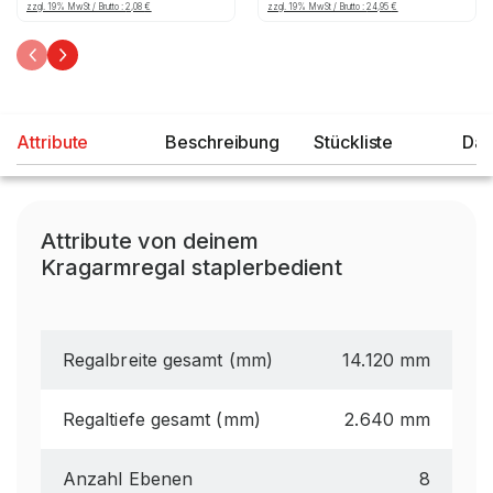
zzgl. 19% MwSt / Brutto :
2,08
€
zzgl. 19% MwSt / Brutto :
24,95
€
Attribute
Beschreibung
Stückliste
Dat
Attribute von deinem
Kragarmregal staplerbedient
Regalbreite gesamt (mm)
14.120 mm
Regaltiefe gesamt (mm)
2.640 mm
Anzahl Ebenen
8