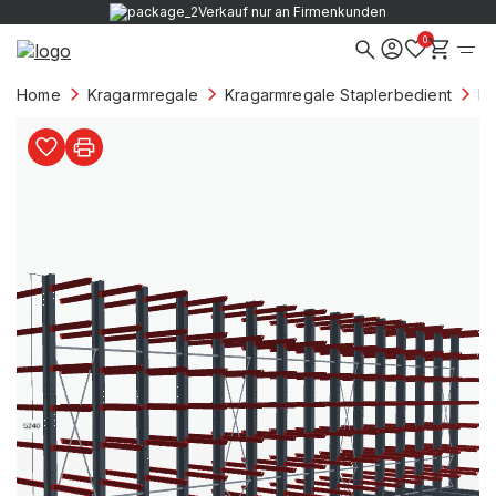
Verkauf nur an Firmenkunden
0
Home
Kragarmregale
Kragarmregale Staplerbedient
Kr