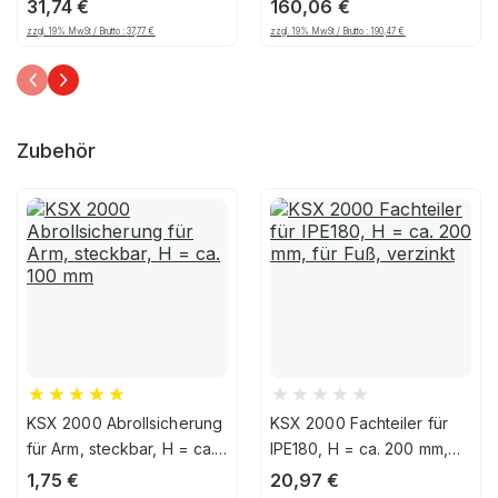
PVC, Gelb/Schwarz
Extra RMX, 750ml, gelb
31,74
€
160,06
€
zzgl. 19% MwSt / Brutto :
37,77
€
zzgl. 19% MwSt / Brutto :
190,47
€
Zubehör
KSX 2000 Abrollsicherung
KSX 2000 Fachteiler für
für Arm, steckbar, H = ca.
IPE180, H = ca. 200 mm,
100 mm
für Fuß, verzinkt
1,75
€
20,97
€