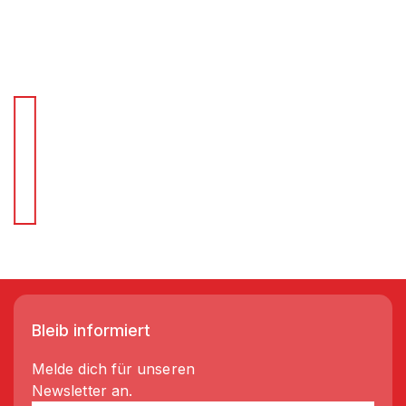
Für Schnellentscheider.
Wir liefern Regale in 3-5 Tagen!
Bleib informiert
Melde dich für unseren
Newsletter an.