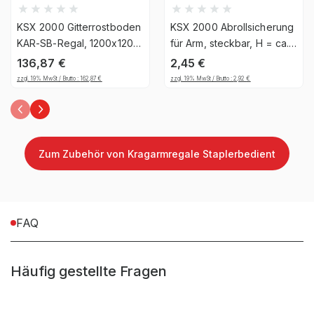
Anlieferart
Zerlegt
KSX 2000 Gitterrostboden
KSX 2000 Abrollsicherung
Ja, jedoch nicht für die
KAR-SB-Regal, 1200x1200
für Arm, steckbar, H = ca.
UV-
mm, Traglast 12,26 kg/m²,
200 mm
dauerhafte Verwendung im
136,87
€
2,45
€
Beständigkeit
Stahl verzinkt - RAECKS
Außenbereich geeignet
zzgl. 19% MwSt / Brutto :
162,87
€
zzgl. 19% MwSt / Brutto :
2,92
€
Befestigungsart
Bodenbefestigung
Zum Zubehör von Kragarmregale Staplerbedient
Material
Stahl
FAQ
Häufig gestellte Fragen