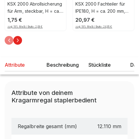
KSX 2000 Abrollsicherung
KSX 2000 Fachteiler für
für Arm, steckbar, H = ca.
IPE180, H = ca. 200 mm,
100 mm
für Fuß, verzinkt
1,75
€
20,97
€
zzgl. 19% MwSt / Brutto :
2,08
€
zzgl. 19% MwSt / Brutto :
24,95
€
Attribute
Beschreibung
Stückliste
Dat
Attribute von deinem
Kragarmregal staplerbedient
Regalbreite gesamt (mm)
12.110 mm