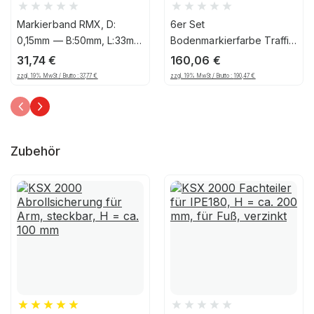
Markierband RMX, D:
6er Set
0,15mm — B:50mm, L:33m,
Bodenmarkierfarbe Traffic
PVC, Gelb/Schwarz
Extra RMX, 750ml, gelb
31,74
€
160,06
€
zzgl. 19% MwSt / Brutto :
37,77
€
zzgl. 19% MwSt / Brutto :
190,47
€
Zubehör