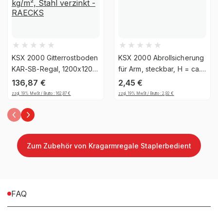
Montageart
Schraubbar
Anlieferart
Zerlegt
KSX 2000 Gitterrostboden
KSX 2000 Abrollsicherung
Ja, jedoch nicht für die
KAR-SB-Regal, 1200x1200
für Arm, steckbar, H = ca.
UV-
mm, Traglast 12,26 kg/m²,
200 mm
dauerhafte Verwendung im
136,87
€
2,45
€
Beständigkeit
Stahl verzinkt - RAECKS
Außenbereich geeignet
zzgl. 19% MwSt / Brutto :
162,87
€
zzgl. 19% MwSt / Brutto :
2,92
€
Befestigungsart
Bodenbefestigung
Zum Zubehör von Kragarmregale Staplerbedient
Material
Stahl
FAQ