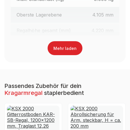
Oberste Lagerebene
4.105 mm
Regalhöhe gesamt (mm)
4.220 mm
Oberfläche Kragarme
Lackiert
Mehr laden
Farbe Kragarme
RAL 3000 Feuerrot
Regaltyp
Kragarmregal Staplerbedient
Passendes Zubehör für dein
Kragarmregal
staplerbedient
Garantiezeit
10 Jahre
Holzhandel, Handwerk &
Brancheneignung
Werkstatt, Industrie &
Fertigung, Auto & Garage