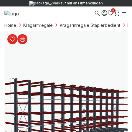
Verkauf nur an Firmenkunden
0
Home
Kragarmregale
Kragarmregale Staplerbedient
Kr