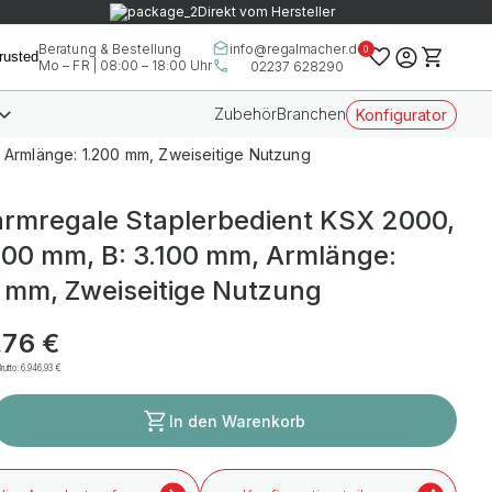
Direkt vom Hersteller
info@regalmacher.de
Beratung & Bestellung
0
Mo – FR | 08:00 – 18:00 Uhr
02237 628290
Zubehör
Branchen
Konfigurator
 Armlänge: 1.200 mm, Zweiseitige Nutzung
rmregale Staplerbedient KSX 2000,
500 mm, B: 3.100 mm, Armlänge:
 mm, Zweiseitige Nutzung
,76 €
rutto:
6.946,93 €
In den Warenkorb