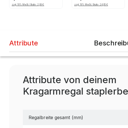
ca. 100 mm
verzinkt
zzgl. 19% MwSt / Brutto :
2,08
€
zzgl. 19% MwSt / Brutto :
24,95
€
Attribute
Beschrei
Attribute von deinem
Kragarmregal staplerbe
Regalbreite gesamt (mm)