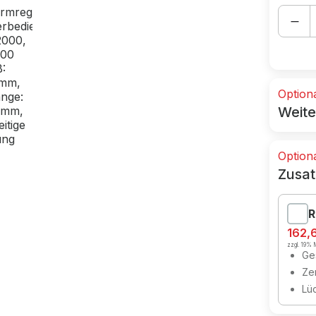
Option
Weite
Option
Zusat
R
162,
zzgl. 19% M
Ges
Zer
Lü