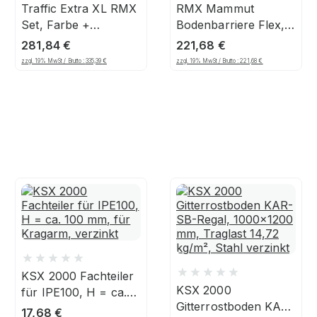
Traffic Extra XL RMX
RMX Mammut
Set, Farbe +
Bodenbarriere Flex,
Markiergerät
1,20 m Länge, gelb
281,84
€
221,68
€
zzgl. 19% MwSt / Brutto :
335,39
€
zzgl. 19% MwSt / Brutto :
221,68
€
KSX 2000 Fachteiler
KSX 2000
für IPE100, H = ca.
Gitterrostboden KAR-
100 mm, für
17,68
€