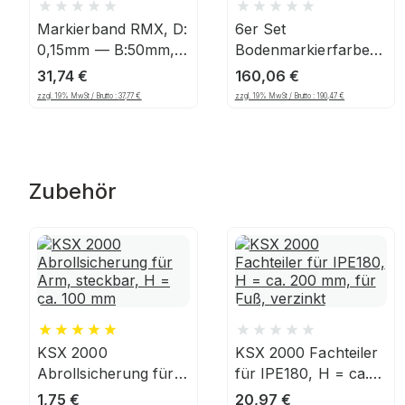
Markierband RMX, D:
6er Set
0,15mm — B:50mm,
Bodenmarkierfarbe
L:33m, PVC,
Traffic Extra RMX,
31,74
€
160,06
€
Gelb/Schwarz
750ml, gelb
zzgl. 19% MwSt / Brutto :
37,77
€
zzgl. 19% MwSt / Brutto :
190,47
€
Zubehör
KSX 2000
KSX 2000 Fachteiler
Abrollsicherung für
für IPE180, H = ca.
Arm, steckbar, H =
200 mm, für Fuß,
1,75
€
20,97
€