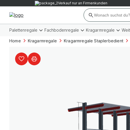
Verkauf nur an Firmenkunden
Palettenregale
Fachbodenregale
Kragarmregale
Wei
Home
Kragarmregale
Kragarmregale Staplerbedient