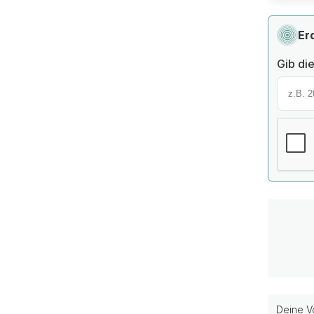
Er
Gib die
Deine Vo