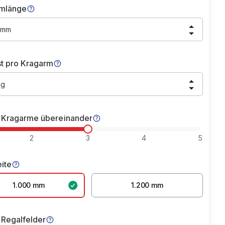
mlänge
 mm
st pro Kragarm
kg
 Kragarme übereinander
2
3
4
5
eite
1.000 mm
1.200 mm
 Regalfelder