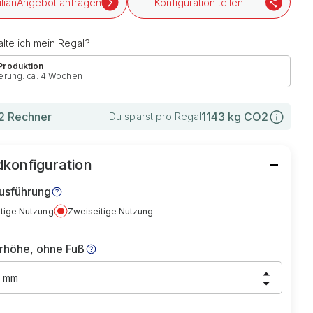
Angebot anfragen
Konfiguration teilen
lte ich mein Regal?
 Produktion
erung: ca. 4 Wochen
 Rechner
1143
kg CO2
Du sparst pro Regal
konfiguration
usführung
itige Nutzung
Zweiseitige Nutzung
rhöhe, ohne Fuß
0 mm