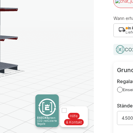
Wann erha
In
Lief
CO2
Grund
Regala
Einse
Stände
Hilfe
4.50
RAECKS
green
CO2-reduzierte
& Kontakt
Regale