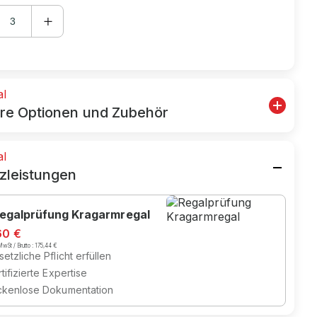
al
re Optionen und Zubehör
al
zleistungen
egalprüfung Kragarmregal
60 €
wSt / Brutto :
175,44 €
etzliche Pflicht erfüllen
tifizierte Expertise
ckenlose Dokumentation