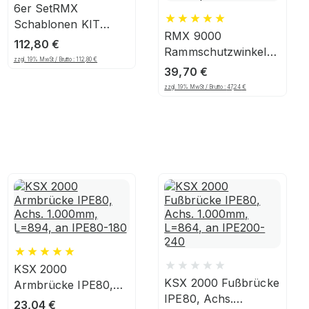
6er SetRMX
Schablonen KIT
RMX 9000
Industrie
112,80
€
Rammschutzwinkel
zzgl. 19% MwSt / Brutto :
112,80
€
400, 400x190x5 mm,
39,70
€
Stahl, schwarz-gelb,
zzgl. 19% MwSt / Brutto :
47,24
€
Winkelprofil
KSX 2000
KSX 2000 Fußbrücke
Armbrücke IPE80,
IPE80, Achs.
Achs. 1.000mm,
23,04
€