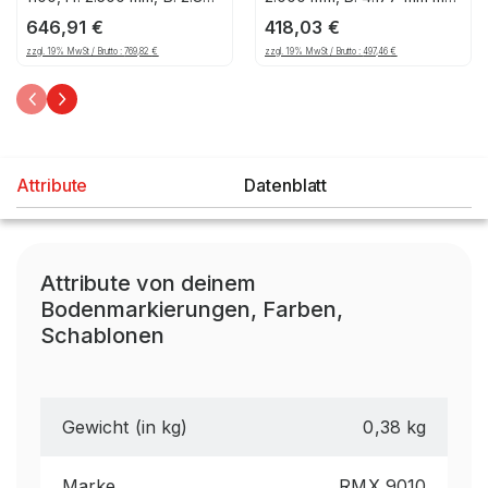
mm, Palettengewicht: 1000
T: 500 mm (16 - 18"),
646,91
€
418,03
€
kg, Palettenplätze: 12
Ebenen: 3, Feldbreite:
zzgl. 19% MwSt / Brutto :
769,82
€
zzgl. 19% MwSt / Brutto :
497,46
€
2.000 mm
Attribute
Datenblatt
Attribute von deinem
Bodenmarkierungen, Farben,
Schablonen
Gewicht (in kg)
0,38 kg
Marke
RMX 9010