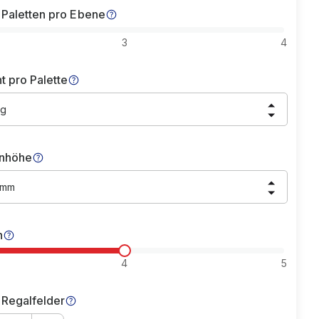
 Paletten pro Ebene
3
4
t pro Palette
kg
nhöhe
 mm
n
4
5
 Regalfelder