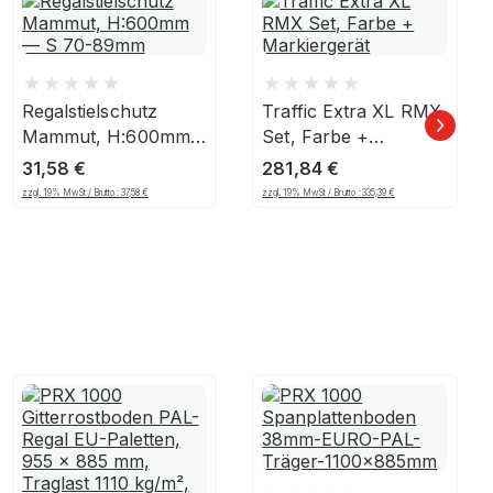
Regalstielschutz
Traffic Extra XL RMX
Mammut, H:600mm
Set, Farbe +
— S 70-89mm
Markiergerät
31,58
€
281,84
€
zzgl. 19% MwSt / Brutto :
37,58
€
zzgl. 19% MwSt / Brutto :
335,39
€