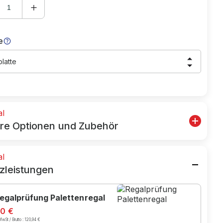
e
latte
al
re Optionen und Zubehör
al
zleistungen
egalprüfung Palettenregal
80 €
wSt / Brutto :
120,94 €