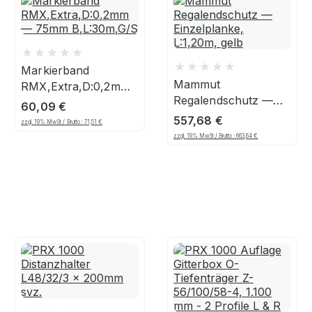
Markierband
Mammut
RMX,Extra,D:0,2mm
Regalendschutz —
— 75mm
60,09
€
Einzelplanke,
B,L:30m,G/S
557,68
€
zzgl. 19% MwSt / Brutto :
71,51
€
L:1,20m, gelb
zzgl. 19% MwSt / Brutto :
663,64
€