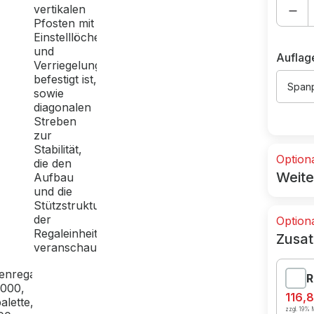
Auflag
Spanp
Option
Weite
Option
Zusat
R
116,
zzgl. 19% M