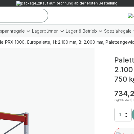
Kauf auf Rechnung ab der ersten Bestellung
tspannregale
Lagerbühnen
Lager & Betrieb
Spezialregale
le PRX 1000, Europalette, H: 2.100 mm, B: 2.000 mm, Palettengewich
Palet
2.100
750 k
734,
zzgl.19% MwSt | B