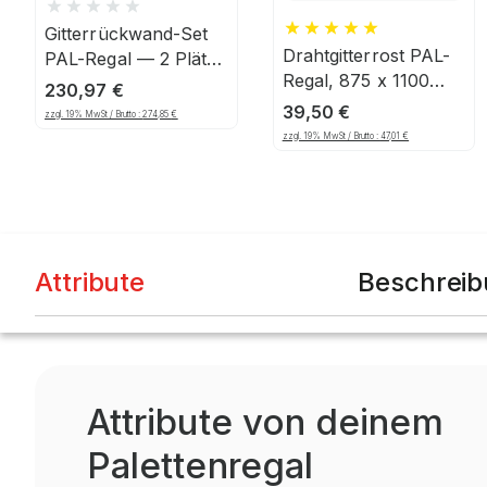
Gitterrückwand-Set
Drahtgitterrost PAL-
PAL-Regal — 2 Plätze
Regal, 875 x 1100
(1800-1850mm),
230,97
€
mm, 100 x 50 mm
1206, 125
39,50
€
zzgl. 19% MwSt / Brutto :
274,85
€
Maschenteilung,
zzgl. 19% MwSt / Brutto :
47,01
€
verzinkt
Attribute
Beschrei
Attribute von deinem
Palettenregal