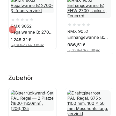
RMX 9052
RMX 9052
Regalwanne B: 2700-
Einhängewanne B:
3, feuerverzinkt
1.248,31
€
EHW 2700, lackiert,
986,51
€
zzgl. 19% MwSt / Brutto :
1.485,49
€
Feuerrot
zzgl. 19% MwSt / Brutto :
1.173,95
€
Zubehör