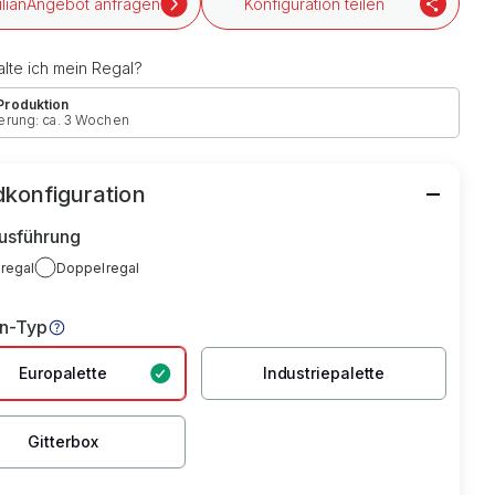
Angebot anfragen
Konfiguration teilen
lte ich mein Regal?
 Produktion
erung: ca. 3 Wochen
konfiguration
usführung
lregal
Doppelregal
en-Typ
Europalette
Industriepalette
Gitterbox