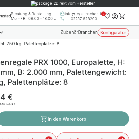
Direkt vom Hersteller
info@regalmacher.de
Beratung & Bestellung
0
Mo – FR | 08:00 – 18:00 Uhr
02237 628290
Zubehör
Branchen
Konfigurator
t: 750 kg, Palettenplätze: 8
tenregale PRX 1000, Europalette, H:
 mm, B: 2.000 mm, Palettengewicht:
g, Palettenplätze: 8
24 €
rutto:
873,74 €
In den Warenkorb