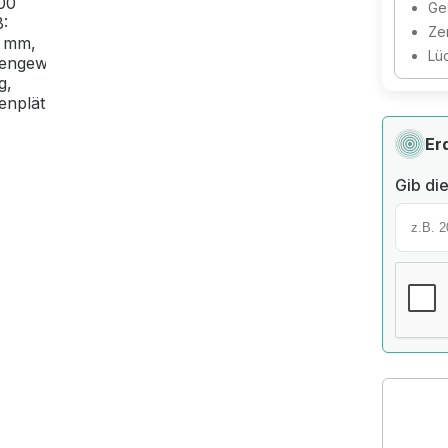
Ges
Zer
Lü
Er
Gib die