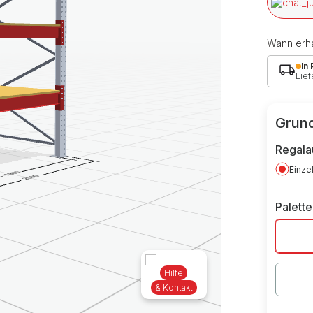
Wann erha
In
Lief
Grund
Regala
Einze
Palett
Hilfe
& Kontakt