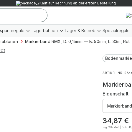
Kauf auf Rechnung ab der ersten Bestellung
tspannregale
Lagerbühnen
Lager & Betrieb
Spezialregale
hablonen
Markierband RMX, D: 0,15mm — B: 50mm, L: 33m, Rot
Bodenmarkie
ARTIKEL-NR. RA4
Markierba
Eigenschaft
Markierband
34,87
€
zzgl. 19% MwSt | Brutto:
41