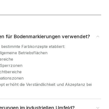
en für Bodenmarkierungen verwendet?
h bestimmte Farbkonzepte etabliert:
llgemeine Betriebsflächen
ereiche
r Sperrzonen
uchtbereiche
mationszonen
ept erhöht die Verständlichkeit und Akzeptanz bei
rungen im industriellen Umfeld?