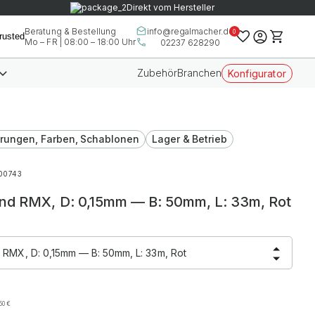
Direkt vom Hersteller
info@regalmacher.de
Beratung & Bestellung
0
Mo – FR | 08:00 – 18:00 Uhr
02237 628290
Zubehör
Branchen
Konfigurator
rungen, Farben, Schablonen
Lager & Betrieb
00743
nd RMX, D: 0,15mm — B: 50mm, L: 33m, Rot
 RMX, D: 0,15mm — B: 50mm, L: 33m, Rot
,50
€