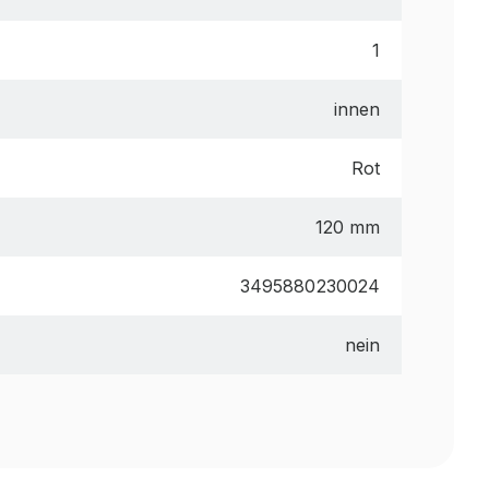
1
innen
Rot
120 mm
3495880230024
nein