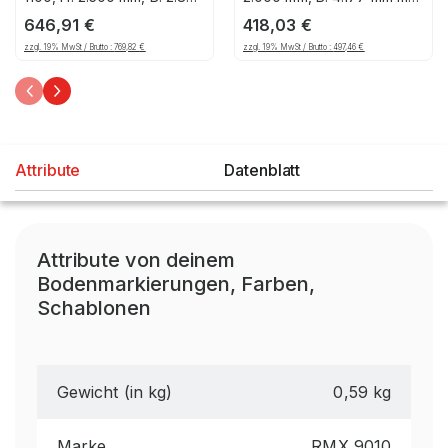
mm, Palettengewicht: 1000
T: 500 mm (16 - 18"),
646,91
€
418,03
€
kg, Palettenplätze: 12
Ebenen: 3, Feldbreite:
zzgl. 19% MwSt / Brutto :
769,82
€
zzgl. 19% MwSt / Brutto :
497,46
€
2.000 mm
Attribute
Datenblatt
Attribute von deinem
Bodenmarkierungen, Farben,
Schablonen
Gewicht (in kg)
0,59 kg
Marke
RMX 9010