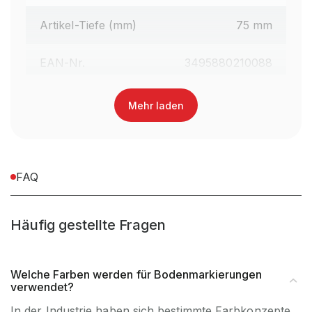
Artikel-Tiefe (mm)
75 mm
EAN-Nr.
3495880210088
Ersatzartikel
nein
Mehr laden
Zubehörartikl
nein
Materialart
PVC
FAQ
Häufig gestellte Fragen
Welche Farben werden für Bodenmarkierungen
verwendet?
In der Industrie haben sich bestimmte Farbkonzepte