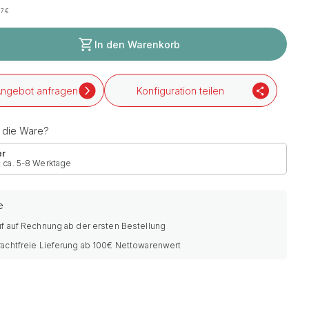
17
€
In den Warenkorb
ngebot anfragen
Konfiguration teilen
h die Ware?
er
: ca. 5-8 Werktage
e
f auf Rechnung ab der ersten Bestellung
rachtfreie Lieferung ab 100€ Nettowarenwert