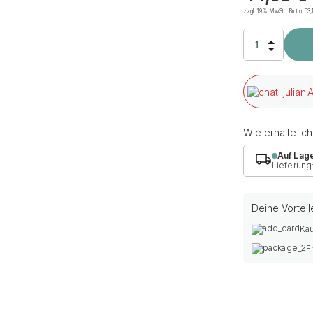
zzgl. 19% MwSt | Brutto:
53,
A
Wie erhalte ic
Auf Lag
Lieferung
Deine Vorteil
Kau
F