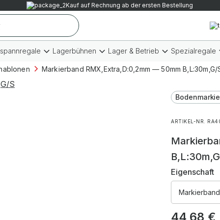
Kauf auf Rechnung ab der ersten Bestellung
tspannregale
Lagerbühnen
Lager & Betrieb
Spezialregale
hablonen
Markierband RMX,Extra,D:0,2mm — 50mm B,L:30m,G/
Bodenmarkie
ARTIKEL-NR. RA4
Markierb
B,L:30m,G
Eigenschaft
Markierband
44,68
€