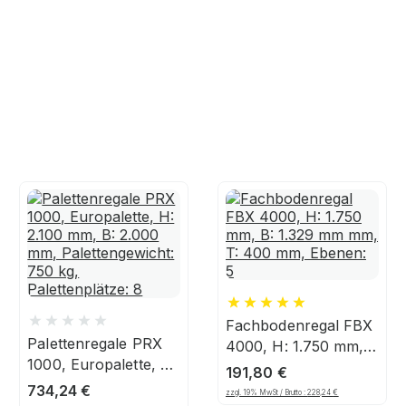
Fachbodenregal FBX
Palettenregale PRX
4000, H: 1.750 mm,
1000, Europalette, H:
B: 1.329 mm mm, T:
191,80
€
2.100 mm, B: 2.000
400 mm, Ebenen: 5
734,24
€
zzgl. 19% MwSt / Brutto :
228,24
€