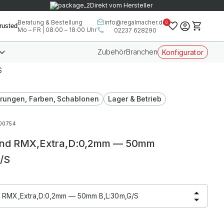
Direkt vom Hersteller
info@regalmacher.de
Beratung & Bestellung
0
Mo – FR | 08:00 – 18:00 Uhr
02237 628290
Zubehör
Branchen
Konfigurator
S
rungen, Farben, Schablonen
Lager & Betrieb
00754
and RMX,Extra,D:0,2mm — 50mm
/S
 RMX,Extra,D:0,2mm — 50mm B,L:30m,G/S