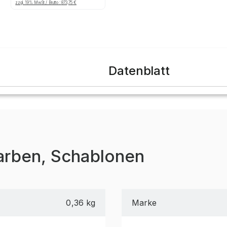
mm, Palettengewicht:
zzgl. 19% MwSt / Brutto :
873,75
€
750 kg,
Palettenplätze: 8
Datenblatt
arben, Schablonen
0,36 kg
Marke