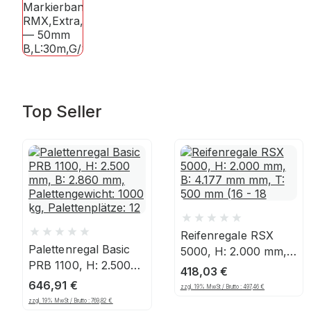
Top Seller
Reifenregale RSX
Palettenregal Basic
5000, H: 2.000 mm,
PRB 1100, H: 2.500
B: 4.177 mm mm, T:
418,03
€
mm, B: 2.860 mm,
500 mm (16 - 18"),
646,91
€
zzgl. 19% MwSt / Brutto :
497,46
€
Palettengewicht: 1000
Ebenen: 3, Feldbreite:
zzgl. 19% MwSt / Brutto :
769,82
€