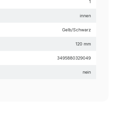
1
innen
Gelb/Schwarz
120 mm
3495880329049
nein