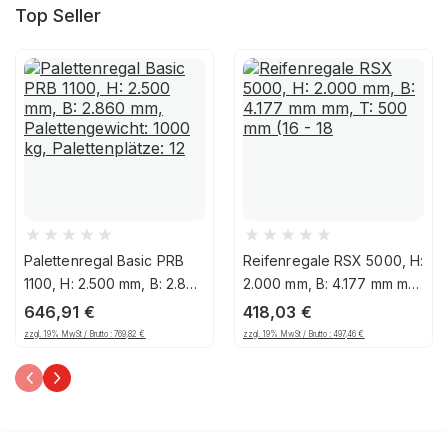
Top Seller
Palettenregal Basic PRB
Reifenregale RSX 5000, H:
1100, H: 2.500 mm, B: 2.860
2.000 mm, B: 4.177 mm mm,
mm, Palettengewicht: 1000
T: 500 mm (16 - 18"),
646,91
€
418,03
€
kg, Palettenplätze: 12
Ebenen: 3, Feldbreite:
zzgl. 19% MwSt / Brutto :
769,82
€
zzgl. 19% MwSt / Brutto :
497,46
€
2.000 mm