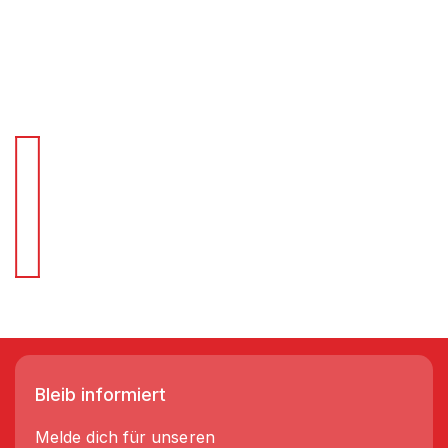
Für Schnellentscheider.
Wir liefern Regale in 3-5 Tagen!
Bleib informiert
Melde dich für unseren