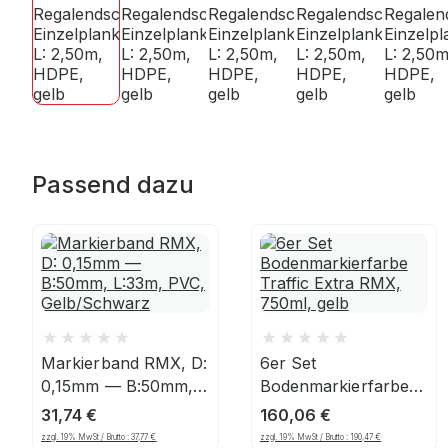
Passend dazu
Markierband RMX, D:
6er Set
0,15mm — B:50mm,
Bodenmarkierfarbe
L:33m, PVC,
Traffic Extra RMX,
31,74
€
160,06
€
Gelb/Schwarz
750ml, gelb
zzgl. 19% MwSt / Brutto :
37,77
€
zzgl. 19% MwSt / Brutto :
190,47
€