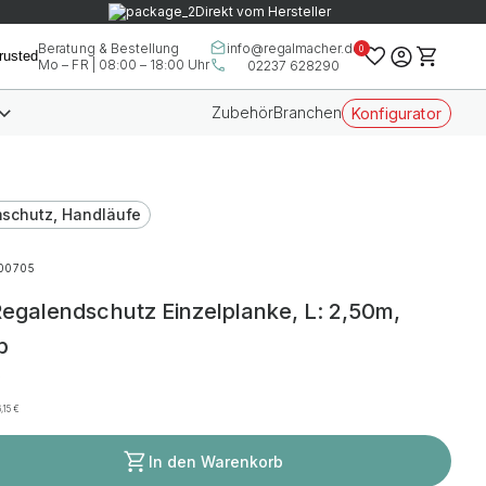
Direkt vom Hersteller
info@regalmacher.de
Beratung & Bestellung
0
Mo – FR | 08:00 – 18:00 Uhr
02237 628290
Zubehör
Branchen
Konfigurator
schutz, Handläufe
00705
galendschutz Einzelplanke, L: 2,50m,
b
€
6,15
€
In den Warenkorb