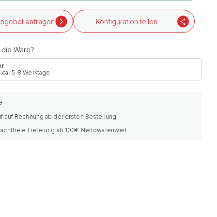
ngebot anfragen
Konfiguration teilen
h die Ware?
er
: ca. 5-8 Werktage
e
f auf Rechnung ab der ersten Bestellung
rachtfreie Lieferung ab 100€ Nettowarenwert