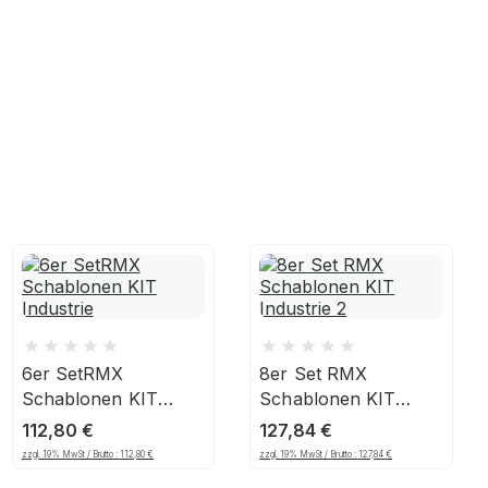
6er SetRMX
8er Set RMX
Schablonen KIT
Schablonen KIT
Industrie
Industrie 2
112,80
€
127,84
€
zzgl. 19% MwSt / Brutto :
112,80
€
zzgl. 19% MwSt / Brutto :
127,84
€