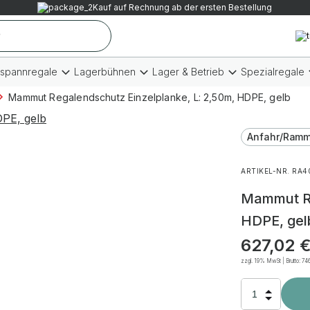
Kauf auf Rechnung ab der ersten Bestellung
tspannregale
Lagerbühnen
Lager & Betrieb
Spezialregale
Mammut Regalendschutz Einzelplanke, L: 2,50m, HDPE, gelb
Anfahr/Ramm
ARTIKEL-NR. RA4
Mammut Re
HDPE, gel
627,02
zzgl. 19% MwSt | Brutto:
74