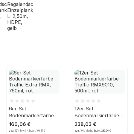
6er Set
12er Set
Bodenmarkierfarbe
Bodenmarkierfarbe
Traffic Extra RMX,
Traffic RMX9010,
160,06
€
238,03
€
750ml, rot
500ml, rot
zzgl. 19% MwSt / Brutto :
190,47
€
zzgl. 19% MwSt / Brutto :
283,26
€