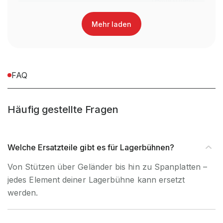
Teilmontiert
teilmontiert, zerlegt)
Mehr laden
Montageart (Steckbar /
Schraubbar
schraubbar)
inkl. Montagematerial,
FAQ
Montagematerial
exkl. Werkzeug
Häufig gestellte Fragen
UV-
Nein, Nur
Beständigkeit
Innenverwendung
Welche Ersatzteile gibt es für Lagerbühnen?
Artikel-Höhe (mm)
20 mm
Von Stützen über Geländer bis hin zu Spanplatten –
jedes Element deiner Lagerbühne kann ersetzt
Artikel-Breite (mm)
40 mm
werden.
Artikel-Tiefe (mm)
2.000 mm