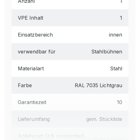
Anzahl
1
VPE Inhalt
1
Einsatzbereich
innen
verwendbar für
Stahlbühnen
Materialart
Stahl
Farbe
RAL 7035 Lichtgrau
Garantiezeit
10
Lieferumfang
gem. Stückliste
Anlieferart (z.B vormontiert,