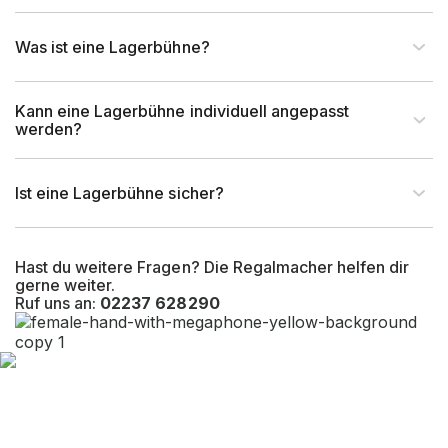
Artikel-Tiefe (mm)
2.762 mm
Was ist eine Lagerbühne?
Rahmentyp (Profil)
Stahlrohr
Kann eine Lagerbühne individuell angepasst
Profilabmessung (mm)
100 x 100 x 5 mm
werden?
EAN-Nr.
4262476371923
Ist eine Lagerbühne sicher?
Hast du weitere Fragen? Die Regalmacher helfen dir
gerne weiter.
Ruf uns an:
02237 628290