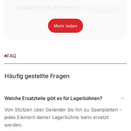
Anlieferart (z.B vormontiert,
Teilmontiert
teilmontiert, zerlegt)
Mehr laden
Montageart (Steckbar /
Schraubbar
schraubbar)
inkl. Montagematerial,
FAQ
Montagematerial
exkl. Werkzeug
Häufig gestellte Fragen
UV-
Nein, Nur
Beständigkeit
Innenverwendung
Welche Ersatzteile gibt es für Lagerbühnen?
Artikel-Höhe (mm)
120 mm
Von Stützen über Geländer bis hin zu Spanplatten –
jedes Element deiner Lagerbühne kann ersetzt
Artikel-Breite (mm)
230 mm
werden.