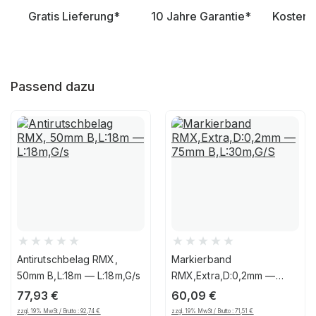
Gratis Lieferung*
10 Jahre Garantie*
Kostenl
Passend dazu
Antirutschbelag RMX,
Markierband
50mm B,L:18m — L:18m,G/s
RMX,Extra,D:0,2mm —
75mm B,L:30m,G/S
77,93
€
60,09
€
zzgl. 19% MwSt / Brutto :
92,74
€
zzgl. 19% MwSt / Brutto :
71,51
€