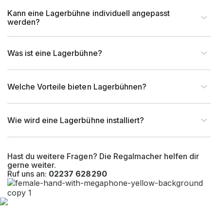
Anlieferart
zerlegt & teilmontiert
Kann eine Lagerbühne individuell angepasst
werden?
Garantiezeit
10 Jahre Garantie
Was ist eine Lagerbühne?
Einsatzbereich
Nur Innenanwendung
Welche Vorteile bieten Lagerbühnen?
Holzhandel, Handwerk &
Werkstatt, Industrie & Fertigung,
Branche
Auto & Garage, Food & Getränke,
Wie wird eine Lagerbühne installiert?
Fashion, Einzelhandel
Zertifikate
DIN EN 1090 EXC 2
Hast du weitere Fragen? Die Regalmacher helfen dir
gerne weiter.
Ruf uns an:
02237 628290