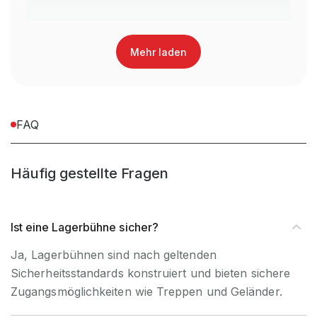
Material Geländer
Stahlrohr
Mehr laden
Farbe Stützen
RAL 7012 Basaltgrau
Farbe Riegel & Pfetten
feuerverzinkt
FAQ
Farbe Geländer
RAL 7035 Lichtgrau
Häufig gestellte Fragen
Beschichtung
Melaninharzbeschichtet
Spanplatte
Ist eine Lagerbühne sicher?
Übergabestation
mit Kette gesichert
Ja, Lagerbühnen sind nach geltenden
Sicherheitsstandards konstruiert und bieten sichere
inkl. Montagematerial, exkl.
Lieferumfang
Zugangsmöglichkeiten wie Treppen und Geländer.
Werkzeug