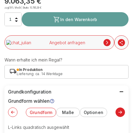
9.063,35 €
zzgl.19% MwSt | Brutto:
10.785,39 €
In den Warenkorb
Angebot anfragen
Wann erhalte ich mein Regal?
In Produktion
Lieferung: ca. 14 Werktage
Grundkonfiguration
Grundform wählen
Grundform
Maße
Optionen
L-Links quadratisch ausgewählt