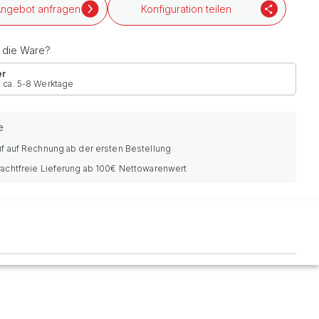
ngebot anfragen
Konfiguration teilen
h die Ware?
er
: ca. 5-8 Werktage
e
f auf Rechnung ab der ersten Bestellung
rachtfreie Lieferung ab 100€ Nettowarenwert