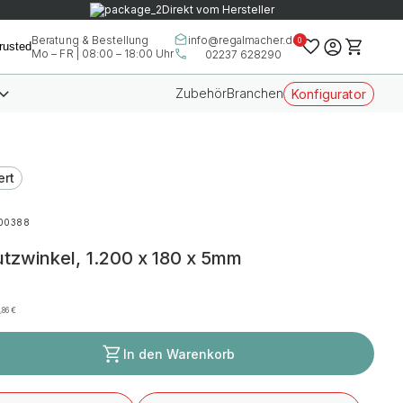
Direkt vom Hersteller
info@regalmacher.de
Beratung & Bestellung
0
Mo – FR | 08:00 – 18:00 Uhr
02237 628290
Zubehör
Branchen
Konfigurator
ert
00388
zwinkel, 1.200 x 180 x 5mm
6,86
€
In den Warenkorb