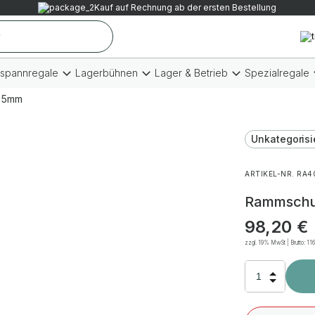
Kauf auf Rechnung ab der ersten Bestellung
tspannregale
Lagerbühnen
Lager & Betrieb
Spezialregale
x 5mm
Unkategorisi
ARTIKEL-NR. RA4
Rammschut
98,20
€
zzgl. 19% MwSt | Brutto:
11