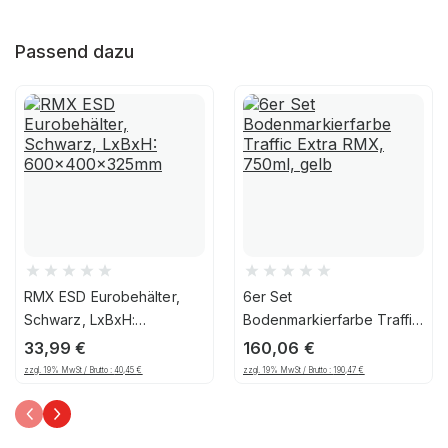
Passend dazu
RMX ESD Eurobehälter,
6er Set
Schwarz, LxBxH:
Bodenmarkierfarbe Traffic
600x400x325mm
Extra RMX, 750ml, gelb
33,99
€
160,06
€
zzgl. 19% MwSt / Brutto :
40,45
€
zzgl. 19% MwSt / Brutto :
190,47
€