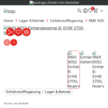
Direkt vom Hersteller
0
Home
Lager & Betrieb
Gefahrstofflagerung
RMX 9052 E
Gefahrstofflagerung
Lager & Betrieb
ARTIKEL-NR. RA401048