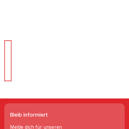
Für Schnellentscheider.
Wir liefern Regale in 3-5 Tagen!
Bleib informiert
Melde dich für unseren