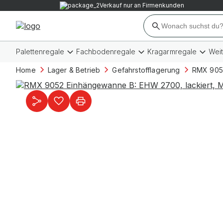
Verkauf nur an Firmenkunden
Palettenregale
Fachbodenregale
Kragarmregale
Wei
Home
Lager & Betrieb
Gefahrstofflagerung
RMX 9052