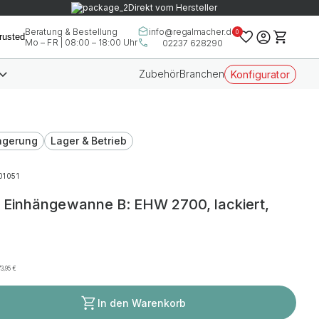
Direkt vom Hersteller
info@regalmacher.de
Beratung & Bestellung
0
Mo – FR | 08:00 – 18:00 Uhr
02237 628290
Zubehör
Branchen
Konfigurator
agerung
Lager & Betrieb
01051
Einhängewanne B: EHW 2700, lackiert,
73,95
€
In den Warenkorb