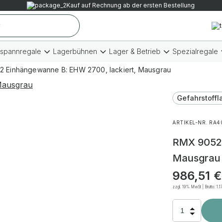
Kauf auf Rechnung ab der ersten Bestellung
tspannregale
Lagerbühnen
Lager & Betrieb
Spezialregale
 Einhängewanne B: EHW 2700, lackiert, Mausgrau
Gefahrstoffl
ARTIKEL-NR. RA4
RMX 9052 
Mausgrau
986,51
€
zzgl. 19% MwSt | Brutto:
1.1