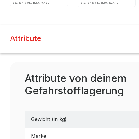
600x400x325mm
750ml, gelb
zzgl. 19% MwSt / Brutto :
40,45
€
zzgl. 19% MwSt / Brutto :
190,47
€
Attribute
Attribute von deinem
Gefahrstofflagerung
Gewicht (in kg)
Marke