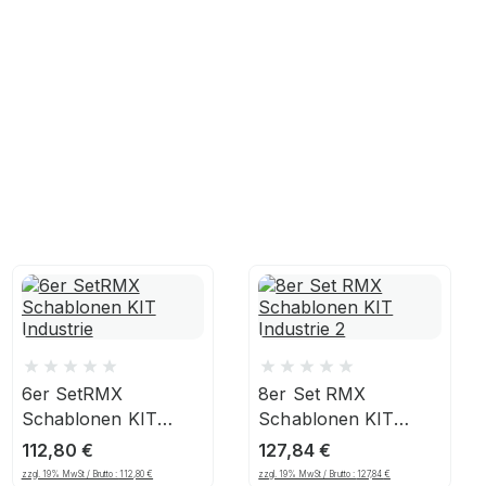
6er SetRMX
8er Set RMX
Schablonen KIT
Schablonen KIT
Industrie
Industrie 2
112,80
€
127,84
€
zzgl. 19% MwSt / Brutto :
112,80
€
zzgl. 19% MwSt / Brutto :
127,84
€