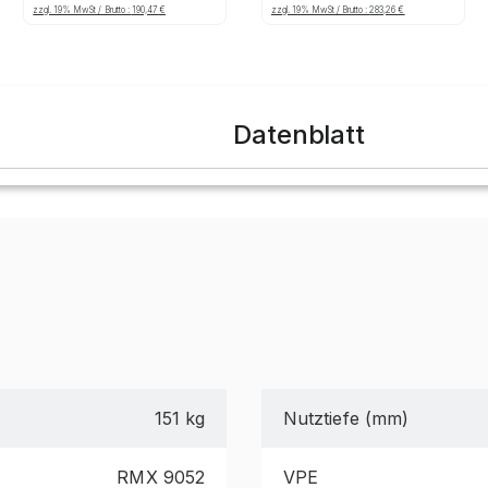
750ml, rot
500ml, rot
zzgl. 19% MwSt / Brutto :
190,47
€
zzgl. 19% MwSt / Brutto :
283,26
€
Datenblatt
151 kg
Nutztiefe (mm)
RMX 9052
VPE