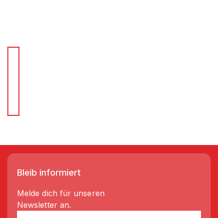
Für Schnellentscheider.
Wir liefern Regale in 3-5 Tagen!
Bleib informiert
Melde dich für unseren
Newsletter an.