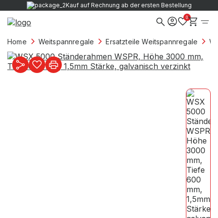
ng
Direkt vom Hersteller
0
Home
Weitspannregale
Ersatzteile Weitspannregale
WS