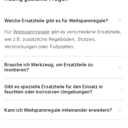
Beständigkeit
Innenverwendung
Artikel-Höhe (mm)
160 mm
Welche Ersatzteile gibt es für Weitspannregale?
Für
Weitspannregale
gibt es verschiedene Ersatzteile,
Artikel-Breite (mm)
600 mm
wie z.B. zusätzliche Regalböden, Stützen,
Verstrebungen oder Fußplatten.
Artikel-Tiefe (mm)
2.990 mm
Brauche ich Werkzeug, um Ersatzteile zu
Rasterabstand (mm)
50 mm
montieren?
Rahmentyp (Profil)
C-Profil
Gibt es spezielle Ersatzteile für den Einsatz in
feuchten oder korrosiven Umgebungen?
Profilabmessung (mm)
160x65 mm
Kann ich Weitspannregale miteinander erweitern?
EAN-Nr.
4262476373569
Tragkraft (kg)
8.200 kg