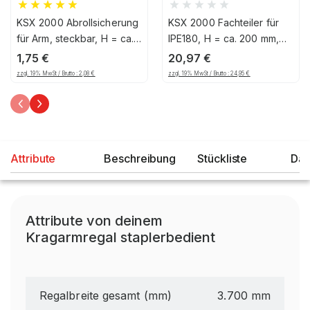
KSX 2000 Abrollsicherung
KSX 2000 Fachteiler für
für Arm, steckbar, H = ca.
IPE180, H = ca. 200 mm,
100 mm
für Fuß, verzinkt
1,75
€
20,97
€
zzgl. 19% MwSt / Brutto :
2,08
€
zzgl. 19% MwSt / Brutto :
24,95
€
Attribute
Beschreibung
Stückliste
Dat
Attribute von deinem
Kragarmregal staplerbedient
Regalbreite gesamt (mm)
3.700 mm