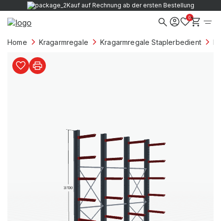
Kauf auf Rechnung ab der ersten Bestellung
0
Home
Kragarmregale
Kragarmregale Staplerbedient
Kr