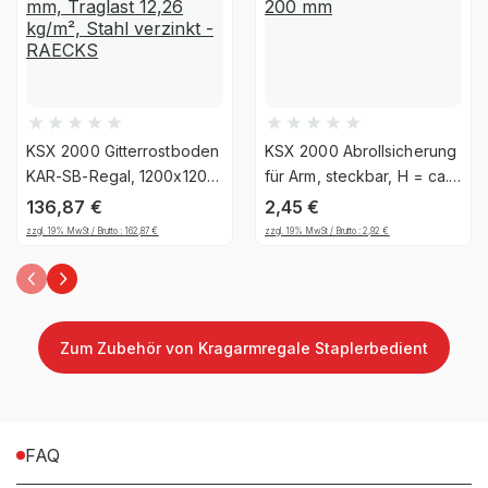
Montageart
Schraubbar
Anlieferart
Zerlegt
KSX 2000 Gitterrostboden
KSX 2000 Abrollsicherung
Ja, jedoch nicht für die
KAR-SB-Regal, 1200x1200
für Arm, steckbar, H = ca.
UV-
mm, Traglast 12,26 kg/m²,
200 mm
dauerhafte Verwendung im
136,87
€
2,45
€
Beständigkeit
Stahl verzinkt - RAECKS
Außenbereich geeignet
zzgl. 19% MwSt / Brutto :
162,87
€
zzgl. 19% MwSt / Brutto :
2,92
€
Befestigungsart
Bodenbefestigung
Zum Zubehör von Kragarmregale Staplerbedient
Material
Stahl
FAQ