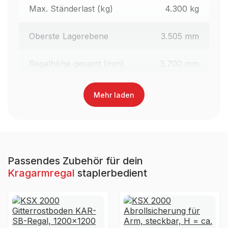
Max. Ständerlast (kg)
4.300 kg
Oberste Lagerebene
3.505 mm
Regalhöhe gesamt (mm)
3.700 mm
Oberfläche Kragarme
Lackiert
Mehr laden
Farbe Kragarme
RAL 3000 Feuerrot
Regaltyp
Kragarmregal Staplerbedient
Passendes Zubehör für dein
Kragarmregal
staplerbedient
Garantiezeit
10 Jahre
Holzhandel, Handwerk &
Brancheneignung
Werkstatt, Industrie &
Fertigung, Auto & Garage