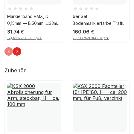
Markierband RMX, D:
6er Set
0,15mm — B:50mm, L:33m,
Bodenmarkierfarbe Traffic
PVC, Gelb/Schwarz
Extra RMX, 750ml, gelb
31,74
€
160,06
€
zzgl. 19% MwSt / Brutto :
37,77
€
zzgl. 19% MwSt / Brutto :
190,47
€
Zubehör