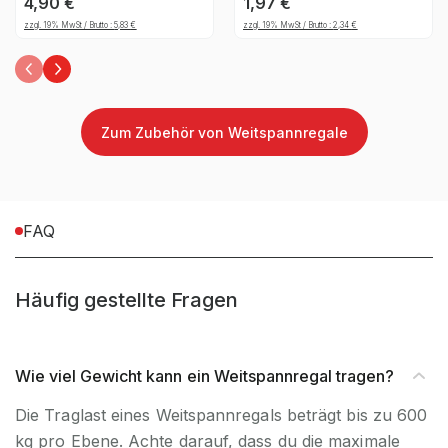
4,90
€
1,97
€
Natur
verzinkt
zzgl. 19% MwSt / Brutto :
5,83
€
zzgl. 19% MwSt / Brutto :
2,34
€
Zum Zubehör von Weitspannregale
FAQ
Häufig gestellte Fragen
Wie viel Gewicht kann ein Weitspannregal tragen?
Die Traglast eines Weitspannregals beträgt bis zu 600
kg pro Ebene. Achte darauf, dass du die maximale