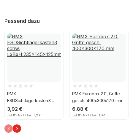
Passend dazu
RMX
RMX Eurobox 2.0, Griffe
ESDSichtlagerkasten3
gesch. 400x300x170 mm
schw.
3,92
€
6,88
€
LxBxH:235x145x125mm
zzgl. 19% MwSt / Brutto :
4,66
€
zzgl. 19% MwSt / Brutto :
8,19
€