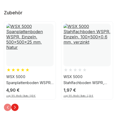
Zubehör
WSX 5000
WSX 5000
Spanplattenboden WSPR,
Stahlfachboden WSPR,
Einzeln, 500x500x25 mm,
Einzeln, 100x500x0,6 mm,
4,90
€
1,97
€
Natur
verzinkt
zzgl. 19% MwSt / Brutto :
5,83
€
zzgl. 19% MwSt / Brutto :
2,34
€