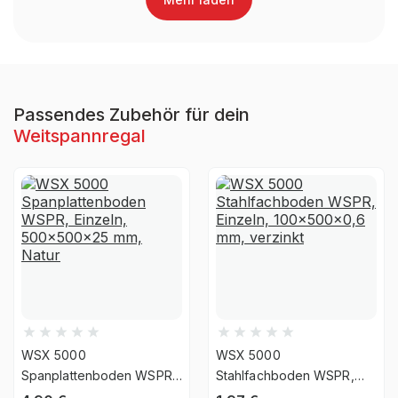
Anlieferart
zerlegt
Nein, Verwendung
UV-
ausschließlich für den
Beständigkeit
Innenbereich
Passendes Zubehör für dein
Weitspannregal
Befestigungsart
Boden- & Wandbefestigung
WSX 5000
WSX 5000
Spanplattenboden WSPR,
Stahlfachboden WSPR,
Einzeln, 500x500x25 mm,
Einzeln, 100x500x0,6 mm,